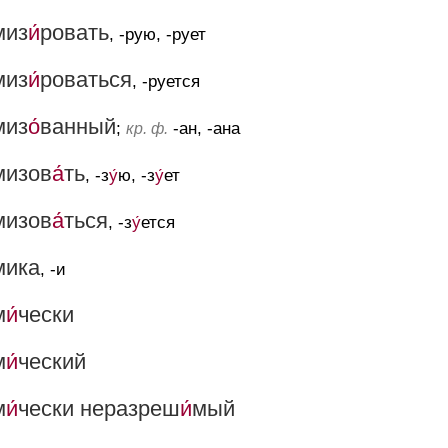
миз
и́
ровать
, -рую, -рует
миз
и́
роваться
, -руется
миз
о́
ванный
;
-ан, -ана
кр. ф.
мизов
а́
ть
, -з
у́
ю, -з
у́
ет
мизов
а́
ться
, -з
у́
ется
мика
, -и
м
и́
чески
м
и́
ческий
м
и́
чески неразреш
и́
мый