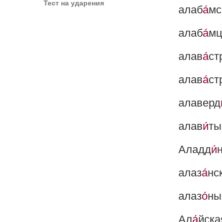
Тест на ударения
алаб
а́
мс
алаб
а́
м
алав
а́
ст
алав
а́
ст
алаверд
алав
и́
ты
Аладд
и́
алаз
а́
нс
алаз
о́
ны
Ал
а́
йска