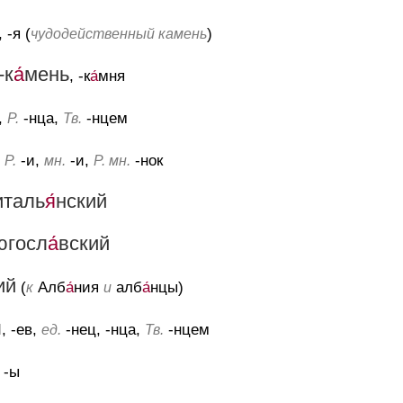
, -я (
)
чудодейственный камень
-к
а́
мень
, -к
а́
мня
,
-нца,
-нцем
Р.
Тв.
,
-и,
-и,
-нок
Р.
мн.
Р. мн.
италь
я́
нский
югосл
а́
вский
ий
(
Алб
а́
ния
алб
а́
нцы)
к
и
ы
, -ев,
-нец, -нца,
-нцем
ед.
Тв.
, -ы