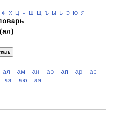
Ф
Х
Ц
Ч
Ш
Щ
Ъ Ы Ь
Э
Ю
Я
ловарь
(ал)
кать
ал
ам
ан
ао
ап
ар
ас
аэ
аю
ая