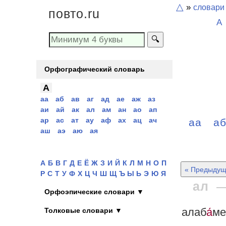
△
»
словари
повто.ru
А
🔍
Орфографический словарь
А
аа
аб
ав
аг
ад
ае
аж
аз
аи
ай
ак
ал
ам
ан
ао
ап
ар
ас
ат
ау
аф
ах
ац
ач
аа
а
аш
аэ
аю
ая
А
Б
В
Г
Д
Е
Ё
Ж
З
И
Й
К
Л
М
Н
О
П
« Предыдущ
Р
С
Т
У
Ф
Х
Ц
Ч
Ш
Щ
Ъ Ы Ь
Э
Ю
Я
ал
Орфоэпические словари ▼
алаб
а́
ме
Толковые словари ▼