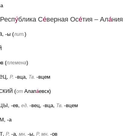
-а
 Респ
у́
блика С
е́
верная Ос
е́
тия – Ал
а́
ния
а
, -ы (
)
лит.
й
ов (
)
племена
ец
,
-вца,
-вцем
Р.
Тв.
ский
(
Алап
а́
евск)
от
цы
, -ев,
-вец, -вца,
-вцем
ед.
Тв.
зм
, -а
т
,
-а,
-ы,
-ов
Р.
мн.
Р. мн.