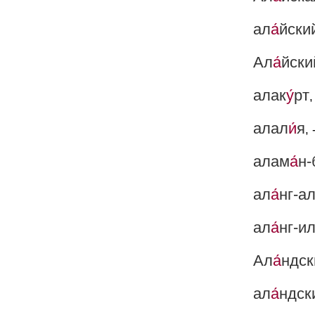
ал
а́
йски
Ал
а́
йски
алак
у́
рт
,
алал
и́
я
, 
алам
а́
н-
ал
а́
нг-а
ал
а́
нг-и
Ал
а́
ндск
ал
а́
ндск