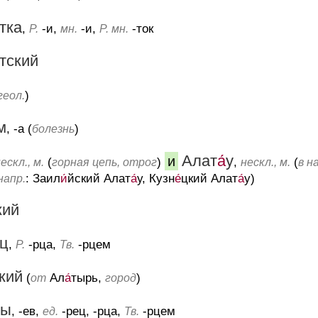
тка
,
-и,
-и,
-ток
Р.
мн.
Р. мн.
тский
)
геол.
м
, -а (
)
болезнь
Алат
а́
у
и
(
)
,
(
ескл., м.
горная цепь, отрог
нескл., м.
в н
: Заил
и́
йский Алат
а́
у, Кузн
е́
цкий Алат
а́
у)
напр.
кий
ц
,
-рца,
-рцем
Р.
Тв.
кий
(
Ал
а́
тырь,
)
от
город
цы
, -ев,
-рец, -рца,
-рцем
ед.
Тв.