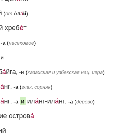
й
(
Ал
а́
й)
от
й хреб
е́
т
 -а (
)
насекомое
-и
б
а́
йга
, -и (
)
казахская и узбекская нац. игра
л
а́
нг
, -а (
)
злак, сорняк
л
а́
нг
ил
а́
нг-ил
а́
нг
и
, -а
, -а (
)
дерево
ие остров
а́
ий