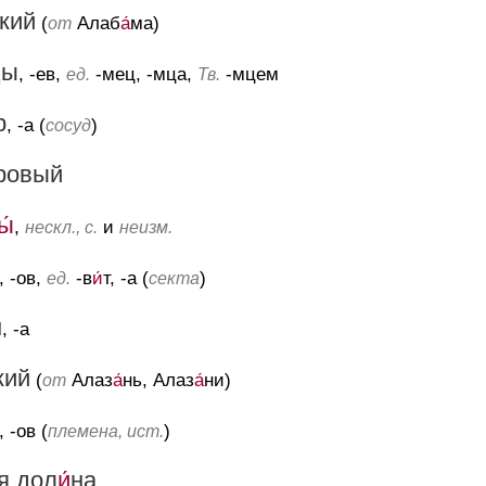
кий
(
Алаб
а́
ма)
от
цы
, -ев,
-мец, -мца,
-мцем
ед.
Тв.
р
, -а (
)
сосуд
ровый
ы́
,
и
нескл., с.
неизм.
, -ов,
-в
и́
т, -а (
)
ед.
секта
н
, -а
кий
(
Алаз
а́
нь, Алаз
а́
ни)
от
, -ов (
)
племена, ист.
я дол
и́
на