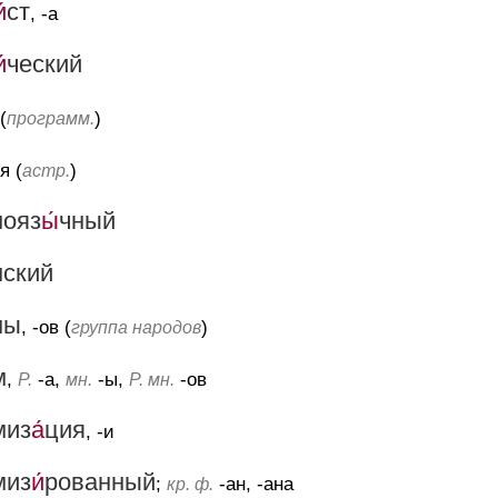
́
ст
, -а
́
ческий
(
)
программ.
-я (
)
астр.
нояз
ы́
чный
нский
ны
, -ов (
)
группа народов
м
,
-а,
-ы,
-ов
Р.
мн.
Р. мн.
миз
а́
ция
, -и
миз
и́
рованный
;
-ан, -ана
кр. ф.