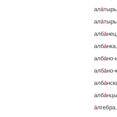
ал
а́
тырь
ал
а́
тырь
алб
а́
нец
алб
а́
нка
алб
а́
но-
алб
а́
но-
алб
а́
нск
алб
а́
нц
а́
лгебра