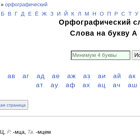
»
орфографический
Б
В
Г
Д
Е
Ё
Ж
З
И
Й
К
Л
М
Н
О
П
Р
С
Т
У
Орфографический с
Слова на букву А 
Ис
б
ав
аг
ад
ае
аж
аз
аи
ай
ак
ат
ау
аф
ах
ац
ач
аш
ая страница
ц
,
-мца,
-мцем
Р.
Тв.