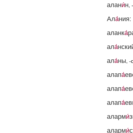
алан
и́
н
, 
Ал
а́
ния:
аланк
а́
р
ал
а́
нски
ал
а́
ны
, -
алап
а́
ев
алап
а́
ев
алап
а́
ев
аларм
и́
аларм
и́
с