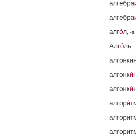
алгебра
и
алгебра
и
алг
о́
л
, -а 
Алг
о́
ль
, 
алгонки
алгонк
и́
алгонк
и́
алгор
и́
т
алгорит
алгорит