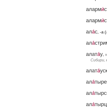
аларм
и́
с
аларм
и́
с
ал
а́
с
, -а (
ал
а́
стри
алат
а́
у
,
н
Сибири, 
алат
а́
ус
ал
а́
тыре
ал
а́
тырс
ал
а́
тыр