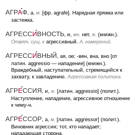
АГР
А
Ф
, а,
[фр. agrafe].
Нарядная пряжка или
м.
застежка.
АГРЕСС
И
ВНОСТЬ
, и,
нет,
(книжн.).
мн.
ж.
агрессивный.
Отвлеч. сущ. к
А. намерений.
АГРЕСС
И
ВНЫЙ
, ая, ое; -вен, вна, вно [от
латин. aggressio — нападение] (книжн.).
Враждебный, наступательный, стремящийся к
захвату, к завладению.
Агрессивная политика.
АГР
Е
ССИЯ
, и,
[латин. aggressio] (полит.).
ж.
Наступление, нападение, агрессивное отношение
к чему-н.
АГР
Е
ССОР
, а,
[латин. aggressor] (полит.).
м.
Виновник агрессии; тот, кто нападает;
нападающая сторона.