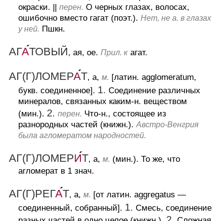
окраски.
||
О черных глазах, волосах,
перен.
ошибочно вместо гагат (поэт.).
Нет, не а. в глазах
Пшкн.
у ней.
АГ
А
ТОВЫЙ
, ая, ое.
агат.
Прил. к
АГ(Г)ЛОМЕР
А
Т
, а,
[латин. agglomeratum,
м.
1.
букв. соединенное].
Соединение различных
минералов, связанных каким-н. веществом
2.
(мин.).
Что-н., состоящее из
перен.
разнородных частей (книжн.).
Австро-Венгрия
была агломератом народностей.
АГ(Г)ЛОМЕР
И
Т
, а,
(мин.).
То же, что
м.
агломерат в 1 знач.
АГ(Г)РЕГ
А
Т
, а,
[от латин. aggregatus —
м.
1.
соединенный, собранный].
Смесь, соединение
2.
разных частей в одно целое (книжн.).
Сложная