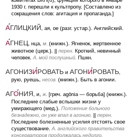
комитетах ВКП(б), функции которого в январе
1930 г. перешли к культпропу.
[Составлено из
сокращения слов: агитация и пропаганда.]
А
ГЛИЦКИЙ
, ая, ое (разг. устар.).
Английский.
А
ГНЕЦ
, нца,
(книжн.).
Ягненок, жертвенное
м.
животное (церк.).
||
Кроткий, невинный
перен.
человек.
Пшкн.
А. мой послушный.
АГОНИЗ
И
РОВАТЬ
АГОН
И
РОВАТЬ
и
,
рую, руешь,
(книжн.).
Быть в агонии.
несов.
АГ
О
НИЯ
, и,
[греч. agōnia — борьба] (книжн.).
ж.
Последние слабые вспышки жизни у
умирающего (мед.).
Положение больного
||
безнадежно, он уже впал в агонию.
перен.
Последние болезненные усилия отстоять свое
существование.
А. английского правительства
консерваторов продолжалась недолго.