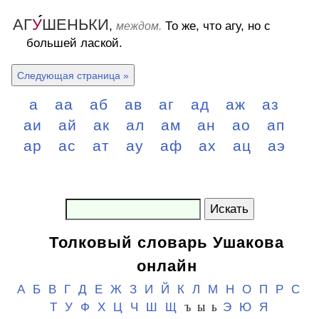
АГ
У
ШЕНЬКИ
,
То же, что агу, но с
междом.
большей лаской.
Следующая страница »
а
аа
аб
ав
аг
ад
аж
аз
аи
ай
ак
ал
ам
ан
ао
ап
ар
ас
ат
ау
аф
ах
ац
аэ
Искать
Толковый словарь Ушакова
онлайн
А
Б
В
Г
Д
Е
Ж
З
И
Й
К
Л
М
Н
О
П
Р
С
Т
У
Ф
Х
Ц
Ч
Ш
Щ
Э
Ю
Я
Ъ Ы Ь