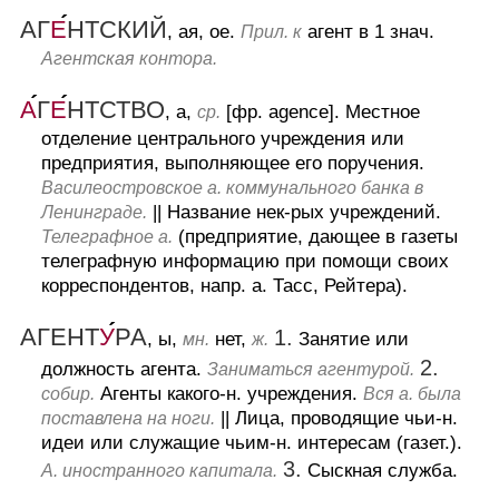
АГ
Е
НТСКИЙ
, ая, ое.
агент в 1 знач.
Прил. к
Агентская контора.
А
Г
Е
НТСТВО
, а,
[фр. agence].
Местное
ср.
отделение центрального учреждения или
предприятия, выполняющее его поручения.
Василеостровское а. коммунального банка в
||
Название нек-рых учреждений.
Ленинграде.
(предприятие, дающее в газеты
Телеграфное а.
телеграфную информацию при помощи своих
корреспондентов, напр. а. Тасс, Рейтера).
АГЕНТ
У
РА
1.
, ы,
нет,
Занятие или
мн.
ж.
2.
должность агента.
Заниматься агентурой.
Агенты какого-н. учреждения.
собир.
Вся а. была
||
Лица, проводящие чьи-н.
поставлена на ноги.
идеи или служащие чьим-н. интересам (газет.).
3.
Сыскная служба.
А. иностранного капитала.