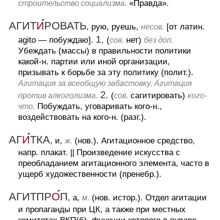
«Правда».
строительство социализма.
АГИТ
И
РОВАТЬ
, рую, руешь,
[от латин.
несов.
1.
agito — побуждаю].
(
нет)
сов.
без доп.
Убеждать (массы) в правильности политики
какой-н. партии или иной организации,
призывать к борьбе за эту политику (полит.).
Агитация за всеобщую забастовку. Агитация
2.
(
сагитировать)
против алкоголизма.
сов.
кого-
Побуждать, уговаривать кого-н.,
что.
воздействовать на кого-н. (разг.).
АГ
И
ТКА
, и,
(нов.).
Агитационное средство,
ж.
напр. плакат.
||
Произведение искусства с
преобладанием агитационного элемента, часто в
ущерб художественности (пренебр.).
АГИТПР
О
П
, а,
(нов. истор.).
Отдел агитации
м.
и пропаганды при ЦК, а также при местных