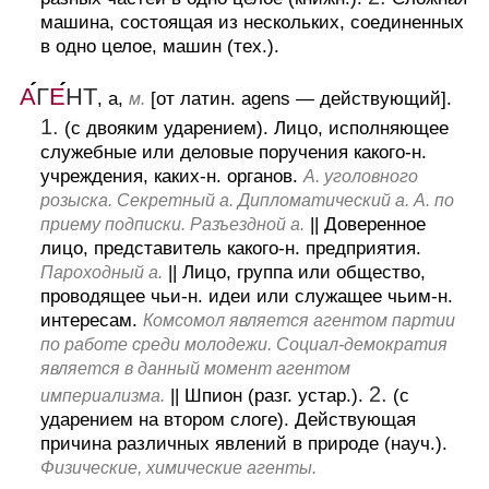
машина, состоящая из нескольких, соединенных
в одно целое, машин (тех.).
А
Г
Е
НТ
, а,
[от латин. agens — действующий].
м.
1.
(с двояким ударением).
Лицо, исполняющее
служебные или деловые поручения какого-н.
учреждения, каких-н. органов.
А. уголовного
розыска. Секретный а. Дипломатический а. А. по
||
Доверенное
приему подписки. Разъездной а.
лицо, представитель какого-н. предприятия.
||
Лицо, группа или общество,
Пароходный а.
проводящее чьи-н. идеи или служащее чьим-н.
интересам.
Комсомол является агентом партии
по работе среди молодежи. Социал-демократия
является в данный момент агентом
2.
||
Шпион (разг. устар.).
(с
империализма.
ударением на втором слоге).
Действующая
причина различных явлений в природе (науч.).
Физические, химические агенты.