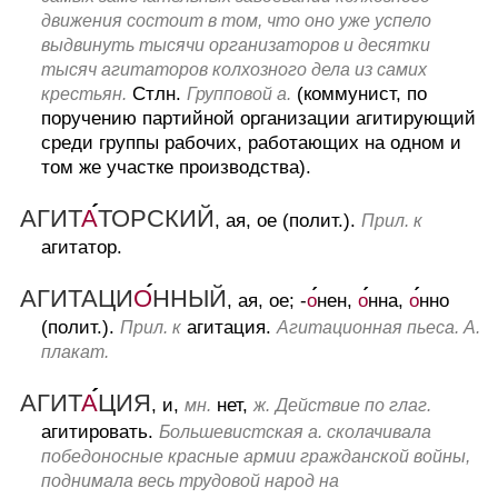
движения состоит в том, что оно уже успело
выдвинуть тысячи организаторов и десятки
тысяч агитаторов колхозного дела из самих
Стлн.
(коммунист, по
крестьян.
Групповой а.
поручению партийной организации агитирующий
среди группы рабочих, работающих на одном и
том же участке производства).
АГИТ
А
ТОРСКИЙ
, ая, ое (полит.).
Прил. к
агитатор.
АГИТАЦИ
О
ННЫЙ
, ая, ое; -
о
нен,
о
нна,
о
нно
(полит.).
агитация.
Прил. к
Агитационная пьеса. А.
плакат.
АГИТ
А
ЦИЯ
, и,
нет,
мн.
ж.
Действие по глаг.
агитировать.
Большевистская а. сколачивала
победоносные красные армии гражданской войны,
поднимала весь трудовой народ на