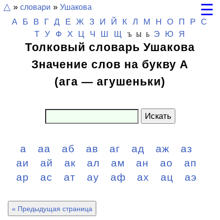
☰
△
»
словари
»
Ушакова
А
Б
В
Г
Д
Е
Ж
З
И
Й
К
Л
М
Н
О
П
Р
С
Т
У
Ф
Х
Ц
Ч
Ш
Щ
Э
Ю
Я
Ъ Ы Ь
Толковый словарь Ушакова
Значение слов на букву А
(ага — агушеньки)
Искать
а
аа
аб
ав
аг
ад
аж
аз
аи
ай
ак
ал
ам
ан
ао
ап
ар
ас
ат
ау
аф
ах
ац
аэ
« Предыдущая страница