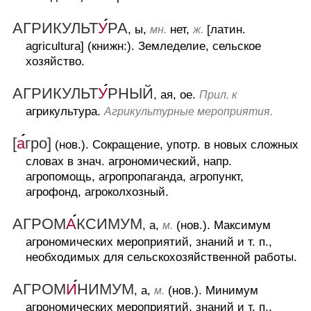
АГРИКУЛЬТ
У
РА
, ы,
нет,
[латин.
мн.
ж.
agricultura] (книжн:).
Земледелие, сельское
хозяйство.
АГРИКУЛЬТ
У
РНЫЙ
, ая, ое.
Прил. к
агрикультура.
Агрикультурные мероприятия.
[
а
гро]
(нов.).
Сокращение, употр. в новых сложных
словах в знач. агрономический, напр.
агропомощь, агропропаганда, агропункт,
агрофонд, агроколхозный.
АГРОМ
А
КСИМУМ
, а,
(нов.).
Максимум
м.
агрономических мероприятий, знаний и т. п.,
необходимых для сельскохозяйственной работы.
АГРОМ
И
НИМУМ
, а,
(нов.).
Минимум
м.
агрономических мероприятий, знаний и т. п.,