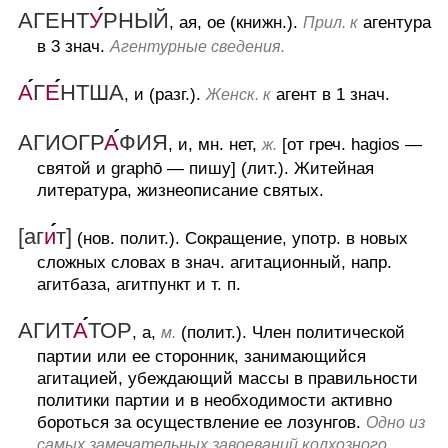
АГЕНТ
У
РНЫЙ
, ая, ое (книжн.).
агентура
Прил. к
в 3 знач.
Агентурные сведения.
А
Г
Е
НТША
, и (разг.).
агент в 1 знач.
Женск. к
АГИОГР
А
ФИЯ
, и, мн. нет,
[от греч. hagios —
ж.
святой и graphō — пишу] (лит.).
Житейная
литература, жизнеописание святых.
[аг
и
т]
(нов. полит.).
Сокращение, употр. в новых
сложных словах в знач. агитационный, напр.
агитбаза, агитпункт и т. п.
АГИТ
А
ТОР
, а,
(полит.).
Член политической
м.
партии или ее сторонник, занимающийся
агитацией, убеждающий массы в правильности
политики партии и в необходимости активно
бороться за осуществление ее лозунгов.
Одно из
самых замечательных завоеваний колхозного