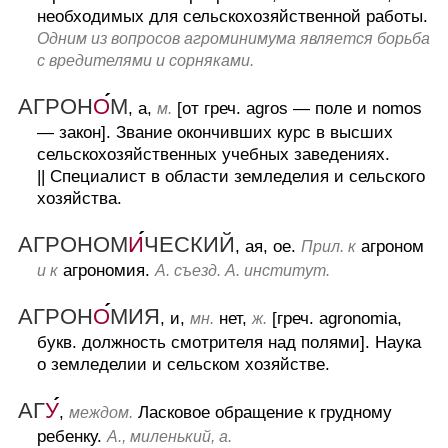
необходимых для сельскохозяйственной работы.
Одним из вопросов агроминимума является борьба
с вредителями и сорняками.
АГРОН
О
М
, а,
[от греч. agros — поле и nomos
м.
— закон].
Звание окончивших курс в высших
сельскохозяйственных учебных заведениях.
||
Специалист в области земледелия и сельского
хозяйства.
АГРОНОМ
И
ЧЕСКИЙ
, ая, ое.
агроном
Прил. к
агрономия.
и к
А. съезд. А. институт.
АГРОН
О
МИЯ
, и,
нет,
[греч. agronomia,
мн.
ж.
букв. должность смотрителя над полями].
Наука
о земледелии и сельском хозяйстве.
АГ
У
,
Ласковое обращение к грудному
междом.
ребенку.
А., миленький, а.