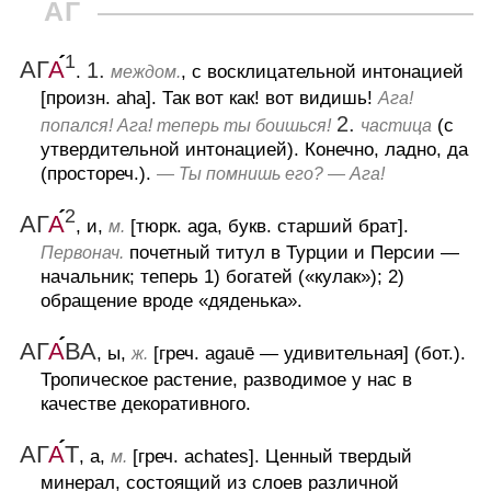
АГ
1
АГ
А
1.
.
, с восклицательной интонацией
междом.
[произн. aha].
Так вот как! вот видишь!
Ага!
2.
(с
попался! Ага! теперь ты боишься!
частица
утвердительной интонацией).
Конечно, ладно, да
(простореч.).
— Ты помнишь его? — Ага!
2
АГ
А
, и,
[тюрк. aga, букв. старший брат].
м.
почетный титул в Турции и Персии —
Первонач.
начальник; теперь
1) богатей («кулак»);
2)
обращение вроде «дяденька».
АГ
А
ВА
, ы,
[греч. agauē — удивительная] (бот.).
ж.
Тропическое растение, разводимое у нас в
качестве декоративного.
АГ
А
Т
, а,
[греч. achates].
Ценный твердый
м.
минерал, состоящий из слоев различной