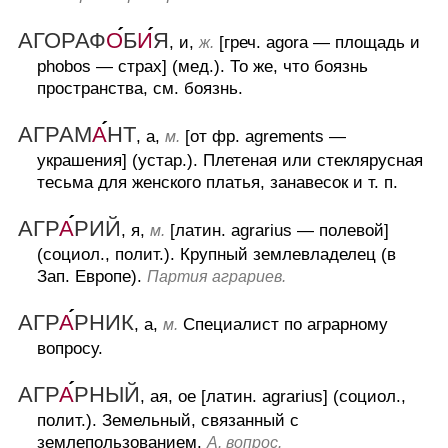
АГОРАФ
О
Б
И
Я
, и,
[греч. agora — площадь и
ж.
phobos — страх] (мед.).
То же, что боязнь
пространства, см. боязнь.
АГРАМ
А
НТ
, а,
[от фр. agrements —
м.
украшения] (устар.).
Плетеная или стеклярусная
тесьма для женского платья, занавесок и т. п.
АГР
А
РИЙ
, я,
[латин. agrarius — полевой]
м.
(социол., полит.).
Крупный землевладелец (в
Зап. Европе).
Партия аграриев.
АГР
А
РНИК
, а,
Специалист по аграрному
м.
вопросу.
АГР
А
РНЫЙ
, ая, ое [латин. agrarius] (социол.,
полит.).
Земельный, связанный с
землепользованием.
А. вопрос.