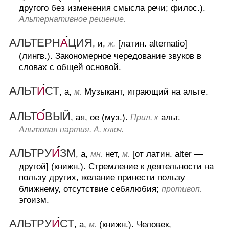
другого без изменения смысла речи; филос.).
Альтернативное решение.
АЛЬТЕРН
А
ЦИЯ
, и,
[латин. alternatio]
ж.
(лингв.).
Закономерное чередование звуков в
словах с общей основой.
АЛЬТ
И
СТ
, а,
Музыкант, играющий на альте.
м.
АЛЬТ
О
ВЫЙ
, ая, ое (муз.).
альт.
Прил. к
Альтовая партия. А. ключ.
АЛЬТРУ
И
ЗМ
, а,
нет,
[от латин. alter —
мн.
м.
другой] (книжн.).
Стремление к деятельности на
пользу других, желание принести пользу
ближнему, отсутствие себялюбия;
противоп.
эгоизм.
АЛЬТРУ
И
СТ
, а,
(книжн.).
Человек,
м.