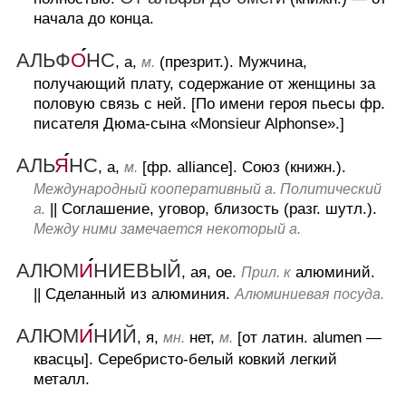
начала до конца.
АЛЬФ
О
НС
, а,
(презрит.).
Мужчина,
м.
получающий плату, содержание от женщины за
половую связь с ней.
[По имени героя пьесы фр.
писателя Дюма-сына «Monsieur Alphonse».]
АЛЬ
Я
НС
, а,
[фр. alliance].
Союз (книжн.).
м.
Международный кооперативный а. Политический
||
Соглашение, уговор, близость (разг. шутл.).
а.
Между ними замечается некоторый а.
АЛЮМ
И
НИЕВЫЙ
, ая, ое.
алюминий.
Прил. к
||
Сделанный из алюминия.
Алюминиевая посуда.
АЛЮМ
И
НИЙ
, я,
нет,
[от латин. alumen —
мн.
м.
квасцы].
Серебристо-белый ковкий легкий
металл.