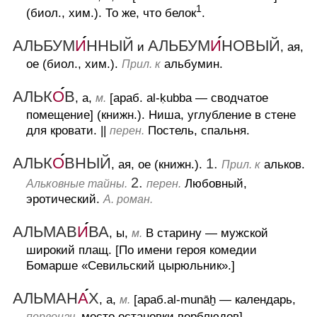
1
(биол., хим.).
То же, что белок
.
АЛЬБУМ
И
ННЫЙ
АЛЬБУМ
И
НОВЫЙ
и
, ая,
ое (биол., хим.).
альбумин.
Прил. к
АЛЬК
О
В
, а,
[араб. al-k
ubba — сводчатое
м.
помещение] (книжн.).
Ниша, углубление в стене
для кровати.
||
Постель, спальня.
перен.
АЛЬК
О
ВНЫЙ
1.
, ая, ое (книжн.).
альков.
Прил. к
2.
Любовный,
Альковные тайны.
перен.
эротический.
А. роман.
АЛЬМАВ
И
ВА
, ы,
В старину — мужской
м.
широкий плащ.
[По имени героя комедии
Бомарше «Севильский цырюльник».]
АЛЬМАН
А
Х
, а,
[араб.al-munāḫ — календарь,
м.
место остановки верблюдов].
первонач.