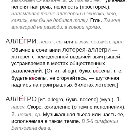
Туманная,
заключается какая-н. а.
только мн.
непонятная речь, нелепость (простореч.).
Заламливал такие аллегории и экивоки, что,
Ггль.
кажись, век бы не добился толку.
Ты мне
аллегорий не разводи, а говори прямо.
АЛЛ
Е
ГРИ
,
или
нескл., ср.
в знач. неизмен. прил.
лотерея-аллегри
Обычно в сочетании
—
лотерея с немедленной выдачей выигрышей,
устраиваемая в местах общественных
развлечений.
[От ит. allegri, букв. в
е
селы, т. е.
будьте в
е
селы, не огорчайтесь, — шуточная
надпись на проигрышных билетах лотереи.]
АЛЛ
Е
ГРО
1.
[ит. allegro, букв. весело] (муз.).
Скоро, оживленно (о темпе исполнения).
нареч.
2.
Музыкальная пьеса или часть ее,
нескл., ср.
исполняемая в таком темпе.
В 5-й симфонии
Бетховена два а.