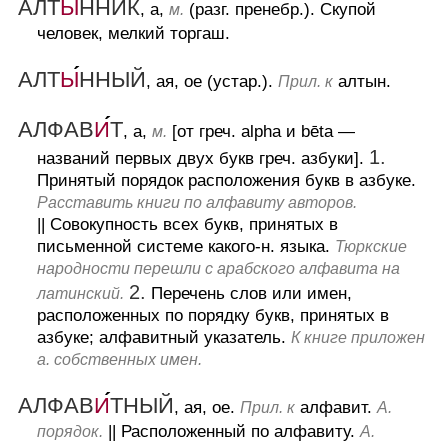
АЛТ
Ы
ННИК
, а,
(разг. пренебр.).
Скупой
м.
человек, мелкий торгаш.
АЛТ
Ы
ННЫЙ
, ая, ое (устар.).
алтын.
Прил. к
АЛФАВ
И
Т
, а,
[от греч. alpha и bēta —
м.
1.
названий первых двух букв греч. азбуки].
Принятый порядок расположения букв в азбуке.
Расставить книги по алфавиту авторов.
||
Совокупность всех букв, принятых в
письменной системе какого-н. языка.
Тюркские
народности перешли с арабского алфавита на
2.
Перечень слов или имен,
латинский.
расположенных по порядку букв, принятых в
азбуке; алфавитный указатель.
К книге приложен
а. собственных имен.
АЛФАВ
И
ТНЫЙ
, ая, ое.
алфавит.
Прил. к
А.
||
Расположенный по алфавиту.
порядок.
А.