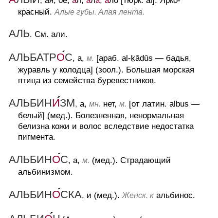
, ая, ое;
а
л,
а
л
а
,
а
ло [тюрк. al].
Ярко-
красный.
Алые губы. Алая лента.
АЛЬ
.
См. али.
АЛЬБАТР
О
С
, а,
[араб. al-k
ādūs — бадья,
м.
журавль у колодца] (зоол.).
Большая морская
птица из семейства буревестников.
АЛЬБИН
И
ЗМ
, а,
нет,
[от латин. albus —
мн.
м.
белый] (мед.).
Болезненная, ненормальная
белизна кожи и волос вследствие недостатка
пигмента.
АЛЬБИН
О
С
, а,
(мед.).
Страдающий
м.
альбинизмом.
АЛЬБИН
О
СКА
, и (мед.).
альбинос.
Женск. к