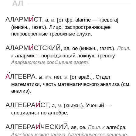
АЛ
АЛАРМ
И
СТ
, а,
[от фр. alarme — тревога]
м.
(книжн., газет.).
Лицо, распространяющее
непроверенные тревожные слухи.
АЛАРМ
И
СТСКИЙ
, ая, ое (книжн., газет.).
Прил.
алармист; порождающий ложную тревогу.
к
Алармистские сообщения газет.
А
ЛГЕБРА
, ы,
нет,
[от араб.].
Отдел
мн.
ж.
математики, часть математического анализа (см.
анализ).
АЛГЕБРА
И
СТ
, а,
(книжн.).
Ученый —
м.
специалист по алгебре.
АЛГЕБРА
И
ЧЕСКИЙ
, ая, ое.
алгебра.
Прил. к
Алгебраическая задача. Алгебраическое решение.