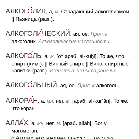
АЛКОГ
О
ЛИК
, а,
Страдающий алкоголизмом.
м.
||
Пьяница (разг.).
АЛКОГОЛ
И
ЧЕСКИЙ
, ая, ое.
Прил. к
алкоголик.
Алкоголические наклонности.
АЛКОГ
О
ЛЬ
, я,
[от араб. al-kuh
l].
То же, что
м.
спирт (хим.).
||
Винный спирт.
||
Вино, спиртные
напитки (разг.).
Изгнать а. из быта рабочих.
АЛКОГ
О
ЛЬНЫЙ
, ая, ое.
алкоголь.
Прил. к
АЛКОР
А
Н
, а,
нет,
[араб. al-k
ur’ān].
То же,
мн.
м.
что коран.
АЛЛ
А
Х
, а,
нет,
[араб. allāh].
Бог у
мн.
м.
магометан.
Аллах его ведает
◊
(шутл.)
— не знаю,