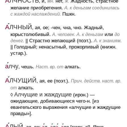
А
ЛЧНОСТЬ
, и,
нет,
Жадность, страстное
мн.
ж.
желание приобретения.
А. к деньгам соединилась
Пшкн.
c жаждой наслаждений.
А
ЛЧНЫЙ
, ая, ое; -чен, чна, чно.
Жадный,
корыстолюбивый.
или
А. человек. А. к деньгам
до
||
Страстно желающий (поэт.).
денег.
А. к знаниям.
||
Голодный; ненасытный, прожорливый (книжн.
устар.).
а
лчу
, чешь.
алкать.
Наст. вр. от
А
ЛЧУЩИЙ
, ая, ее (поэт.).
Прич. действ. наст. вр.
алкать.
от
Алчущие и жаждущие
◊
(ирон.)
—
ожидающие, добивающиеся чего-н.
[из
евангельского выражения «алчущие и жаждущие
правды»].
А
ЛЫЙ