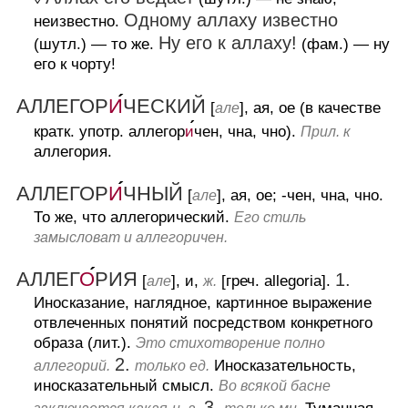
Одному аллаху известно
неизвестно.
Ну его к аллаху!
(шутл.)
— то же.
(фам.)
— ну
его к чорту!
АЛЛЕГОР
И
ЧЕСКИЙ
[
], ая, ое (в качестве
але
кратк. употр. аллегор
и
чен, чна, чно).
Прил. к
аллегория.
АЛЛЕГОР
И
ЧНЫЙ
[
], ая, ое; -чен, чна, чно.
але
То же, что аллегорический.
Его стиль
замысловат и аллегоричен.
АЛЛЕГ
О
РИЯ
1.
[
], и,
[греч. allegoria].
але
ж.
Иносказание, наглядное, картинное выражение
отвлеченных понятий посредством конкретного
образа (лит.).
Это стихотворение полно
2.
Иносказательность,
аллегорий.
только ед.
иносказательный смысл.
Во всякой басне
3.