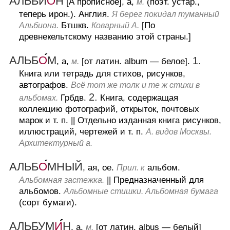
АЛЬБИ
О
Н
[А прописное], а,
(поэт. устар.,
м.
теперь ирон.).
Англия.
Я берег покидал туманный
Бтшкв.
[По
Альбиона.
Коварный А.
древнекельтскому названию этой страны.]
АЛЬБ
О
М
1.
, а,
[от латин. album — белое].
м.
Книга или тетрадь для стихов, рисунков,
автографов.
Всё тот же толк и те ж стихи в
2.
Грбдв.
Книга, содержащая
альбомах.
коллекцию фотографий, открыток, почтовых
марок и т. п.
||
Отдельно изданная книга рисунков,
иллюстраций, чертежей и т. п.
А. видов Москвы.
Архитектурный а.
АЛЬБ
О
МНЫЙ
, ая, ое.
альбом.
Прил. к
||
Предназначенный для
Альбомная застежка.
альбомов.
Альбомные стишки. Альбомная бумага
(сорт бумаги).
АЛЬБУМ
И
Н
, а,
[от латин. albus — белый]
м.