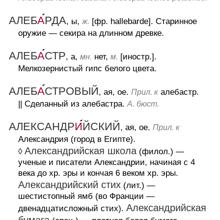
АЛЕБ
А
РДА
, ы,
[фр. hallebarde].
Старинное
ж.
оружие — секира на длинном древке.
АЛЕБ
А
СТР
, а,
нет,
[иностр.].
мн.
м.
Мелкозернистый гипс белого цвета.
АЛЕБ
А
СТРОВЫЙ
, ая, ое.
алебастр.
Прил. к
||
Сделанный из алебастра.
А. бюст.
АЛЕКСАНДР
И
ЙСКИЙ
, ая, ое.
Прил. к
Александрия (город в Египте).
Александрийская школа
◊
(филол.)
—
ученые и писатели Александрии, начиная с 4
века до хр. эры и кончая 6 веком хр. эры.
Александрийский стих
(лит.)
—
шестистопный ямб (во Франции —
Александрийская
двенадцатисложный стих).