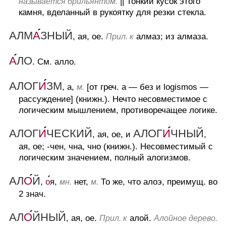
||
Тонкий кусок этого
называется брильянтом.
камня, вделанный в рукоятку для резки стекла.
АЛМ
А
ЗНЫЙ
, ая, ое.
алмаз; из алмаза.
Прил. к
А
ЛО
.
См. алло.
АЛОГ
И
ЗМ
, а,
[от греч. а — без и logismos —
м.
рассуждение] (книжн.).
Нечто несовместимое с
логическим мышлением, противоречащее логике.
АЛОГ
И
ЧЕСКИЙ
АЛОГ
И
ЧНЫЙ
, ая, ое, и
,
ая, ое; -чен, чна, чно (книжн.).
Несовместимый с
логическим значением, полный алогизмов.
АЛ
О
Й
,
о
я,
нет,
То же, что алоэ, преимущ. во
мн.
м.
2 знач.
АЛ
О
ЙНЫЙ
, ая, ое.
алой.
Прил. к
Алойное дерево.