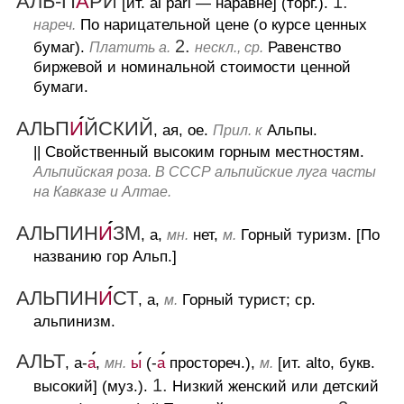
АЛЬ-П
А
РИ
1.
[ит. al pari — наравне] (торг.).
По нарицательной цене (о курсе ценных
нареч.
2.
бумаг).
Равенство
Платить а.
нескл., ср.
биржевой и номинальной стоимости ценной
бумаги.
АЛЬП
И
ЙСКИЙ
, ая, ое.
Альпы.
Прил. к
||
Свойственный высоким горным местностям.
Альпийская роза. В СССР альпийские луга часты
на Кавказе и Алтае.
АЛЬПИН
И
ЗМ
, а,
нет,
Горный туризм.
[По
мн.
м.
названию гор Альп.]
АЛЬПИН
И
СТ
, а,
Горный турист; ср.
м.
альпинизм.
АЛЬТ
, а-
а
,
ы
(-
а
простореч.),
[ит. alto, букв.
мн.
м.
1.
высокий] (муз.).
Низкий женский или детский