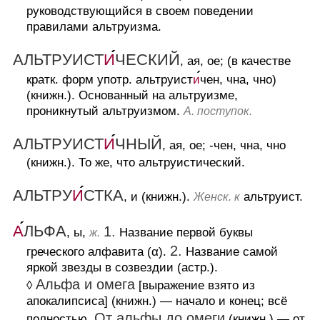
руководствующийся в своем поведении
правилами альтруизма.
АЛЬТРУИСТ
И
ЧЕСКИЙ
, ая, ое; (в качестве
кратк. форм употр. альтруист
и
чен, чна, чно)
(книжн.).
Основанный на альтруизме,
проникнутый альтруизмом.
А. поступок.
АЛЬТРУИСТ
И
ЧНЫЙ
, ая, ое; -чен, чна, чно
(книжн.).
То же, что альтруистический.
АЛЬТРУ
И
СТКА
, и (книжн.).
альтруист.
Женск. к
А
ЛЬФА
1.
, ы,
Название первой буквы
ж.
2.
греческого алфавита (α).
Название самой
яркой звезды в созвездии (астр.).
Альфа и омега
◊
[выражение взято из
апокалипсиса] (книжн.)
— начало и конец; всё
От альфы до омеги
полностью.
(книжн.)
— от