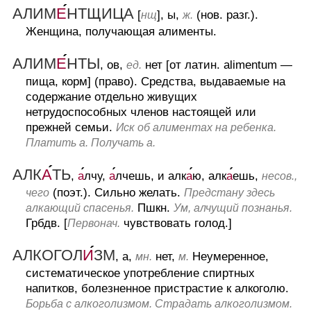
АЛИМ
Е
НТЩИЦА
[
], ы,
(нов. разг.).
нщ
ж.
Женщина, получающая алименты.
АЛИМ
Е
НТЫ
, ов,
нет [от латин. alimentum —
ед.
пища, корм] (право).
Средства, выдаваемые на
содержание отдельно живущих
нетрудоспособных членов настоящей или
прежней семьи.
Иск об алиментах на ребенка.
Платить а. Получать а.
АЛК
А
ТЬ
,
а
лчу,
а
лчешь, и алк
а
ю, алк
а
ешь,
несов.,
(поэт.).
Сильно желать.
чего
Предстану здесь
Пшкн.
алкающий спасенья.
Ум, алчущий познанья.
Грбдв.
[
чувствовать голод.]
Первонач.
АЛКОГОЛ
И
ЗМ
, а,
нет,
Неумеренное,
мн.
м.
систематическое употребление спиртных
напитков, болезненное пристрастие к алкоголю.
Борьба с алкоголизмом. Страдать алкоголизмом.