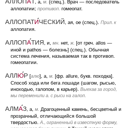
АЛЛОП
А
Т
, а,
(спец.).
Врач — последователь
м.
аллопатии;
гомеопат.
противоп.
АЛЛОПАТ
И
ЧЕСКИЙ
, ая, ое (спец.).
Прил. к
аллопатия.
АЛЛОП
А
ТИЯ
, и,
нет,
[от греч. allos —
мн.
ж.
иной и pathos — болезнь] (спец.).
Обычная
система лечения, называемая так в противоп.
гомеопатии.
АЛЛ
Ю
Р
[
], а,
[фр. allure, букв. походка].
алю
м.
Способ хода или бега лошади (шагом, рысью,
иноходью, галопом, в карьер).
Выехав за город,
мы переменили а. с рыси на галоп.
АЛМ
А
З
, а,
Драгоценный камень, бесцветный и
м.
прозрачный, отличающийся большой
твердостью.
А., ограненный в известную форму,