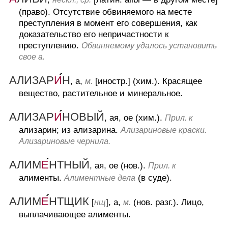
(право).
Отсутствие обвиняемого на месте
преступления в момент его совершения, как
доказательство его непричастности к
преступлению.
Обвиняемому удалось установить
свое а.
АЛИЗАР
И
Н
, а,
[иностр.] (хим.).
Красящее
м.
вещество, растительное и минеральное.
АЛИЗАР
И
НОВЫЙ
, ая, ое (хим.).
Прил. к
ализарин; из ализарина.
Ализариновые краски.
Ализариновые чернила.
АЛИМ
Е
НТНЫЙ
, ая, ое (нов.).
Прил. к
алименты.
(в суде).
Алиментные дела
АЛИМ
Е
НТЩИК
[
], а,
(нов. разг.).
Лицо,
нщ
м.
выплачивающее алименты.