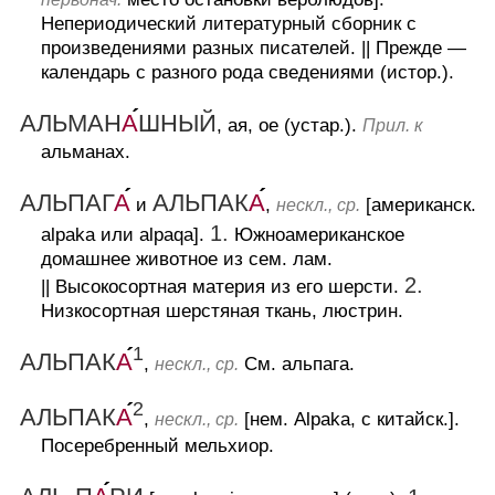
Непериодический литературный сборник с
произведениями разных писателей.
||
Прежде —
календарь с разного рода сведениями (истор.).
АЛЬМАН
А
ШНЫЙ
, ая, ое (устар.).
Прил. к
альманах.
АЛЬПАГ
А
АЛЬПАК
А
и
,
[американск.
нескл., ср.
1.
alpaka или alpaqa].
Южноамериканское
домашнее животное из сем. лам.
2.
||
Высокосортная материя из его шерсти.
Низкосортная шерстяная ткань, люстрин.
1
АЛЬПАК
А
,
См. альпага.
нескл., ср.
2
АЛЬПАК
А
,
[нем. Alpaka, с китайск.].
нескл., ср.
Посеребренный мельхиор.