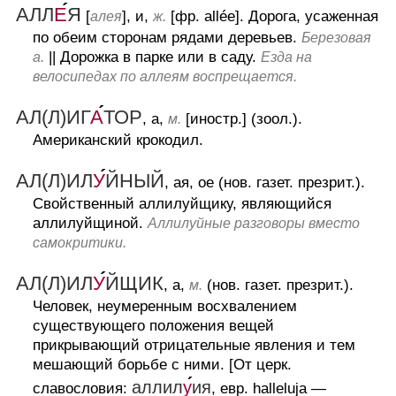
АЛЛ
Е
Я
[
], и,
[фр. allée].
Дорога, усаженная
алея
ж.
по обеим сторонам рядами деревьев.
Березовая
||
Дорожка в парке или в саду.
а.
Езда на
велосипедах по аллеям воспрещается.
АЛ(Л)ИГ
А
ТОР
, а,
[иностр.] (зоол.).
м.
Американский крокодил.
АЛ(Л)ИЛ
У
ЙНЫЙ
, ая, ое (нов. газет. презрит.).
Свойственный аллилуйщику, являющийся
аллилуйщиной.
Аллилуйные разговоры вместо
самокритики.
АЛ(Л)ИЛ
У
ЙЩИК
, а,
(нов. газет. презрит.).
м.
Человек, неумеренным восхвалением
существующего положения вещей
прикрывающий отрицательные явления и тем
мешающий борьбе с ними.
[От церк.
аллил
у
ия
славословия:
, евр. halleluja —