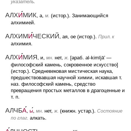
указатель.
АЛХ
И
МИК
, а,
(истор.).
Занимающийся
м.
алхимией.
АЛХИМ
И
ЧЕСКИЙ
, ая, ое (истор.).
Прил. к
алхимия.
АЛХ
И
МИЯ
, и,
нет,
[араб. al-kimījā’ —
мн.
ж.
философский камень, сокровенное искусство]
(истор.).
Средневековая мистическая наука,
предшествовавшая научной химии, искавшая т.
наз. философский камень, средство
превращения простых металлов в драгоценные и
т. п.
АЛЧБ
А
,
ы
,
нет,
(книжн. устар.).
мн.
ж.
Состояние
алкать.
по глаг.