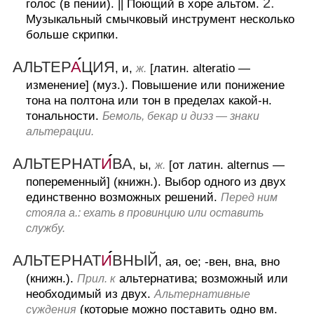
2.
голос (в пении).
||
Поющий в хоре альтом.
Музыкальный смычковый инструмент несколько
больше скрипки.
АЛЬТЕР
А
ЦИЯ
, и,
[латин. alteratio —
ж.
изменение] (муз.).
Повышение или понижение
тона на полтона или тон в пределах какой-н.
тональности.
Бемоль, бекар и диэз — знаки
альтерации.
АЛЬТЕРНАТ
И
ВА
, ы,
[от латин. alternus —
ж.
попеременный] (книжн.).
Выбор одного из двух
единственно возможных решений.
Перед ним
стояла а.: ехать в провинцию или оставить
службу.
АЛЬТЕРНАТ
И
ВНЫЙ
, ая, ое; -вен, вна, вно
(книжн.).
альтернатива; возможный или
Прил. к
необходимый из двух.
Альтернативные
(которые можно поставить одно вм.
суждения