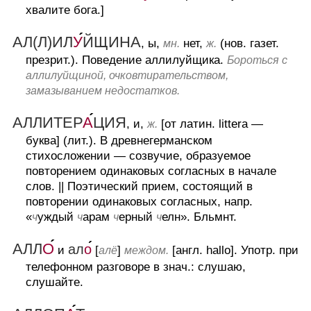
хвалите бога.]
АЛ(Л)ИЛ
У
ЙЩИНА
, ы,
нет,
(нов. газет.
мн.
ж.
презрит.).
Поведение аллилуйщика.
Бороться с
аллилуйщиной, очковтирательством,
замазыванием недостатков.
АЛЛИТЕР
А
ЦИЯ
, и,
[от латин. littera —
ж.
буква] (лит.).
В древнегерманском
стихосложении — созвучие, образуемое
повторением одинаковых согласных в начале
слов.
||
Поэтический прием, состоящий в
повторении одинаковых согласных, напр.
«
уждый
арам
ерный
елн». Бльмнт.
ч
ч
ч
ч
АЛЛ
О
ал
о
и
[
]
[англ. hallo].
Употр. при
алё
междом.
телефонном разговоре в знач.: слушаю,
слушайте.