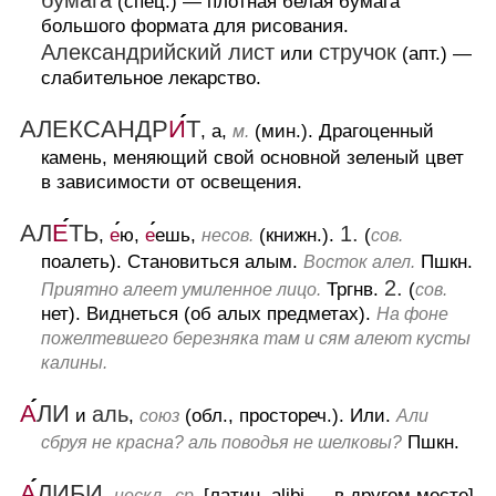
бумага
(спец.)
— плотная белая бумага
большого формата для рисования.
Александрийский лист
стручок
или
(апт.)
—
слабительное лекарство.
АЛЕКСАНДР
И
Т
, а,
(мин.).
Драгоценный
м.
камень, меняющий свой основной зеленый цвет
в зависимости от освещения.
АЛ
Е
ТЬ
1.
,
е
ю,
е
ешь,
(книжн.).
(
несов.
сов.
поалеть).
Становиться алым.
Пшкн.
Восток алел.
2.
Тргнв.
(
Приятно алеет умиленное лицо.
сов.
нет).
Виднеться (об алых предметах).
На фоне
пожелтевшего березняка там и сям алеют кусты
калины.
А
ЛИ
аль
и
,
(обл., простореч.).
Или.
союз
Али
Пшкн.
сбруя не красна? аль поводья не шелковы?
А
ЛИБИ
,
[латин. alibi — в другом месте]
нескл., ср.