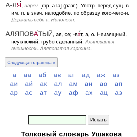
А-Л
Я
,
[фр. a la] (разг.).
Употр. перед сущ. в
нареч.
им. п. в знач. наподобие, по образцу кого-чего-н.
Держать себя а. Наполеон.
АЛЯПОВ
А
ТЫЙ
, ая, ое; -в
а
т, а, о.
Неизящный,
неуклюжий; грубо сделанный.
Аляповатая
внешность. Аляповатая картина.
Следующая страница »
а
аа
аб
ав
аг
ад
аж
аз
аи
ай
ак
ал
ам
ан
ао
ап
ар
ас
ат
ау
аф
ах
ац
аэ
Искать
Толковый словарь Ушакова