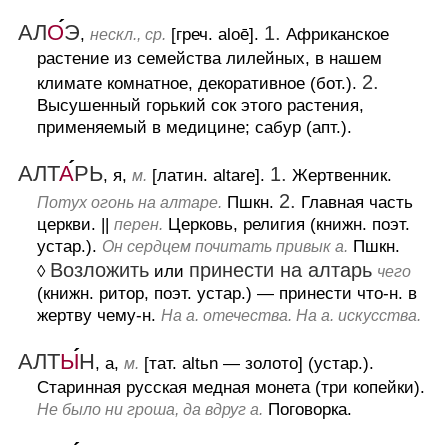
АЛ
О
Э
1.
,
[греч. aloē].
Африканское
нескл., ср.
растение из семейства лилейных, в нашем
2.
климате комнатное, декоративное (бот.).
Высушенный горький сок этого растения,
применяемый в медицине; сабур (апт.).
АЛТ
А
РЬ
1.
, я,
[латин. altare].
Жертвенник.
м.
2.
Пшкн.
Главная часть
Потух огонь на алтаре.
церкви.
||
Церковь, религия (книжн. поэт.
перен.
устар.).
Пшкн.
Он сердцем почитать привык а.
Возложить
принести на алтарь
◊
или
чего
(книжн. ритор, поэт. устар.)
— принести что-н. в
жертву чему-н.
На а. отечества. На а. искусства.
АЛТ
Ы
Н
, а,
[тат. altьn — золото] (устар.).
м.
Старинная русская медная монета (три копейки).
Поговорка.
Не было ни гроша, да вдруг а.