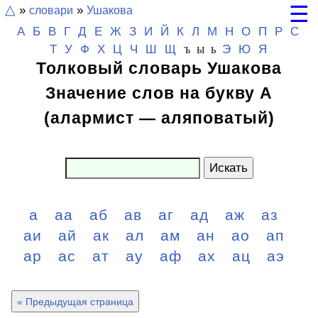
☰
△
»
словари
»
Ушакова
А
Б
В
Г
Д
Е
Ж
З
И
Й
К
Л
М
Н
О
П
Р
С
Т
У
Ф
Х
Ц
Ч
Ш
Щ
Э
Ю
Я
Ъ Ы Ь
Толковый словарь Ушакова
Значение слов на букву А
(алармист — аляповатый)
Искать
а
аа
аб
ав
аг
ад
аж
аз
аи
ай
ак
ал
ам
ан
ао
ап
ар
ас
ат
ау
аф
ах
ац
аэ
« Предыдущая страница