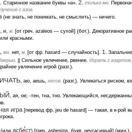
.
2.
Старинное название буквы «а».
Первонач
только мн.
зучение с азов.
а
(не знать, не понимать, не смыслить)
— ничего.
Я
, и,
[от греч. azaleos — сухой] (бот.).
Декоративное ра
ж.
или красными.
1.
а,
нет,
[от фр. hasard — случайность].
Запальчив
мн.
м.
||
Сильное увлечение, рвение.
дверью.
Играть с азартом,
крайнее увлечение игрой (разг.).
ИЧАТЬ
, аю, аешь,
(разг.).
Увлекаться риском, вх
несов.
НЫЙ
, ая, ое; -тен, тна, тно.
Увлекающийся, несдержанны
в.
ная игра
[перевод фр. jeu de hasard]
— такая, в к-рой 
грока.
асб
е
ст
(или
) [греч. asbestos, букв. неугасимый] (мин.)