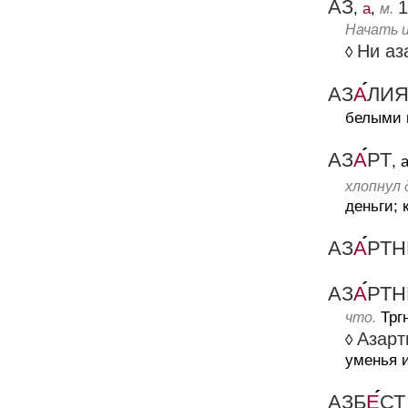
АЗ
1
,
а
,
м.
Начать и
Ни аз
◊
АЗ
А
ЛИ
белыми 
АЗ
А
РТ
, 
хлопнул 
деньги; 
АЗ
А
РТН
АЗ
А
РТ
Тргн
что.
Азарт
◊
уменья и
АЗБ
Е
СТ