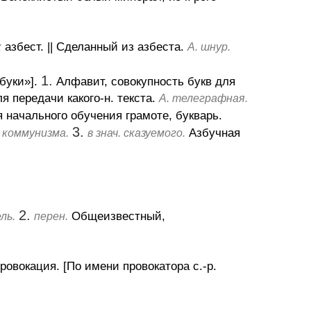
азбест.
||
Сделанный из азбеста.
к
А. шнур.
1.
буки»].
Алфавит, совокупность букв для
 передачи какого-н. текста.
А. телеграфная.
я начального обучения грамоте, букварь.
3.
Азбучная
. коммунизма.
в знач. сказуемого.
2.
Общеизвестный,
ль.
перен.
ровокация.
[По имени провокатора с.-р.