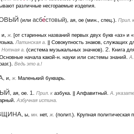
ывают различные несгораемые изделия.
ТОВЫЙ
асб
е
стовый
(или
), ая, ое (мин., спец.).
Прил. 
, и,
[от старинных названий первых двух букв «аз» и «
ж.
языка.
||
Совокупность знаков, служащих для
Латинская а.
2.
(система музыкальных значков).
Книга дл
. Нотная а.
Основные начала какой-н. науки или системы знаний.
А
азг.).
Ведь это а.!
А
, и,
Маленький букварь.
ж.
НЫЙ
1.
, ая, ое.
азбука.
||
Алфавитный.
Прил. к
А. указате
арный.
Азбучная истина.
ВЩИНА
, ы,
нет,
(полит.).
Крупная политическая п
мн.
ж.