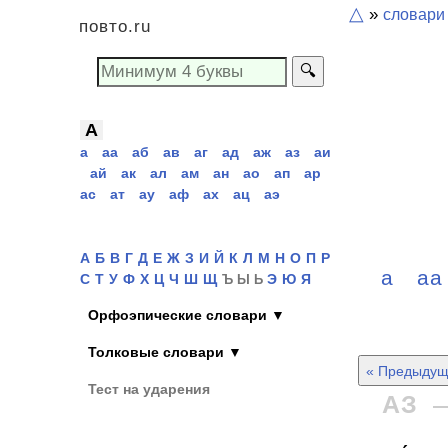
△
»
словари
повто.ru
🔍
А
а
аа
аб
ав
аг
ад
аж
аз
аи
ай
ак
ал
ам
ан
ао
ап
ар
ас
ат
ау
аф
ах
ац
аэ
А
Б
В
Г
Д
Е
Ж
З
И
Й
К
Л
М
Н
О
П
Р
а
а
С
Т
У
Ф
Х
Ц
Ч
Ш
Щ
Э
Ю
Я
Ъ Ы Ь
Орфоэпические словари ▼
Толковые словари ▼
« Предыдущ
Тест на ударения
АЗ