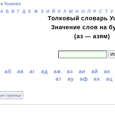
»
Ушакова
А
Б
В
Г
Д
Е
Ж
З
И
Й
К
Л
М
Н
О
П
Р
С
Т
У
Толковый словарь У
Значение слов на б
(аз — азям)
Ис
а
аб
ав
аг
ад
аж
аз
аи
ай
ак
ат
ау
аф
ах
ац
ая страница