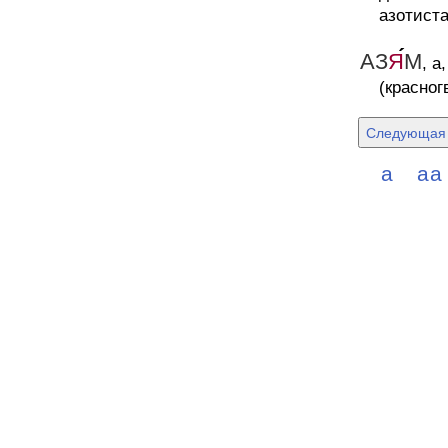
азотиста
АЗ
Я
М
, а
(красно
Следующая 
а
а