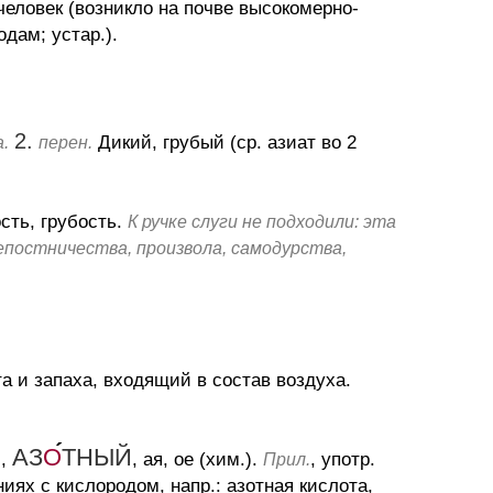
человек (возникло на почве высокомерно-
дам; устар.).
2.
Дикий, грубый (ср. азиат во 2
а.
перен.
сть, грубость.
К ручке слуги не подходили: эта
постничества, произвола, самодурства,
та и запаха, входящий в состав воздуха.
Й
АЗ
О
ТНЫЙ
,
, ая, ое (хим.).
, употр.
Прил.
ях с кислородом, напр.: азотная кислота,