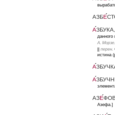
вырабат
АЗБ
Е
С
А
ЗБУКА
данного 
А. Морзе
||
перен.
истина (р
А
ЗБУЧК
А
ЗБУЧ
элемент
АЗ
Е
ФО
Азефа.]