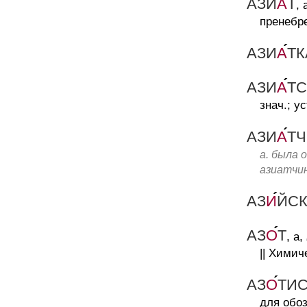
АЗИ
А
Т
, 
пренебр
АЗИ
А
ТК
АЗИ
А
Т
знач.; ус
АЗИ
А
Т
а. была 
азиатчин
АЗ
И
ЙС
АЗ
О
Т
, а,
||
Химиче
АЗ
О
ТИ
для обоз