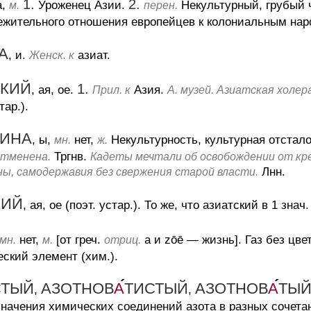
1.
2.
а,
Уроженец Азии.
Некультурный, грубый 
м.
перен.
ежительного отношения европейцев к колониальным наро
А
, и.
азиат.
Женск. к
СКИЙ
1.
, ая, ое.
Азия.
Прил. к
А. музей. Азиатская холер
тар.).
ЧИНА
, ы,
нет,
Некультурность, культурная отстало
мн.
ж.
Тргнв.
отменена.
Кадеты мечтали об освобождении от кре
Лнн.
ы, самодержавия без свержения старой власти.
КИЙ
, ая, ое (поэт. устар.).
То же, что азиатский в 1 знач.
нет,
[от греч.
a и zōē — жизнь].
Газ без цве
мн.
м.
отриц.
ский элемент (хим.).
СТЫЙ
АЗОТНОВ
А
ТИСТЫЙ
АЗОТНОВ
А
ТЫ
,
,
начения химических соединений азота в разных сочетани