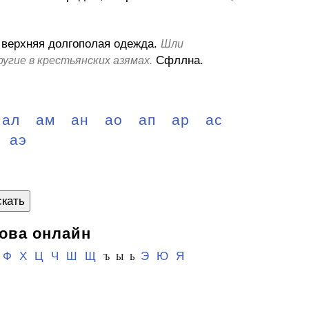
 верхняя долгополая одежда.
Шли
Сфллна.
ругие в крестьянских азямах.
ал
ам
ан
ао
ап
ар
ас
аэ
кать
ова онлайн
Ф
Х
Ц
Ч
Ш
Щ
Э
Ю
Я
Ъ Ы Ь