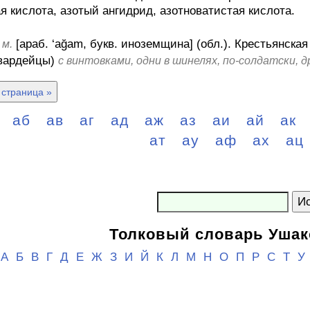
я кислота, азотый ангидрид, азотноватистая кислота.
,
[араб. ‘ağam, букв. иноземщина] (обл.).
Крестьянская
м.
гвардейцы)
с винтовками, одни в шинелях, по-солдатски, д
страница »
а
аб
ав
аг
ад
аж
аз
аи
ай
ак
ат
ау
аф
ах
ац
Ис
Толковый словарь Ушак
А
Б
В
Г
Д
Е
Ж
З
И
Й
К
Л
М
Н
О
П
Р
С
Т
У