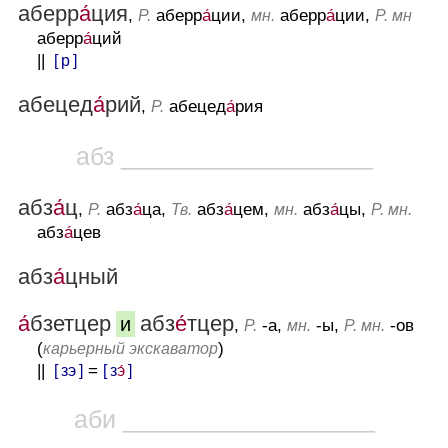
аберр
а́
ция
,
аберр
а́
ции,
аберр
а́
ции,
Р.
мн.
Р. мн
аберр
а́
ций
||
[ р ]
абецед
а́
рий
,
абецед
а́
рия
Р.
абз __________________
абз
а́
ц
,
абз
а́
ца,
абз
а́
цем,
абз
а́
цы,
Р.
Тв.
мн.
Р. мн.
абз
а́
цев
абз
а́
цный
а́
бзетцер
абз
е́
тцер
и
,
-а,
-ы,
-ов
Р.
мн.
Р. мн.
(
)
карьерный экскаватор
||
[ зэ ]
=
[ з
э́
]
аби __________________