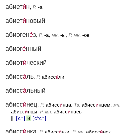
абиет
и́
н
,
-а
Р.
абиет
и́
новый
абиоген
е́
з
,
-а,
-ы,
-ов
Р.
мн.
Р. мн.
абиог
е́
нный
абиот
и́
ческий
абисс
а́
ль
,
абисс
а́
ли
Р.
абисс
а́
льный
абисс
и́
нец
,
абисс
и́
нца,
абисс
и́
нцем,
Р.
Тв.
мн.
абисс
и́
нцы,
абисс
и́
нцев
Р. мн.
ь
ь
ь
||
[ с
]
[ с
с
]
и
абисс
и́
нка
,
абисс
и́
нки,
абисс
и́
нок
Р.
Р. мн.