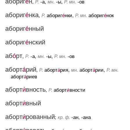
абориг
е́
н
,
-а,
-ы,
-ов
Р.
мн.
Р. мн.
абориг
е́
нка
,
абориг
е́
нки,
абориг
е́
нок
Р.
Р. мн.
абориг
е́
нный
абориг
е́
нский
аб
о́
рт
,
-а,
-ы,
-ов
Р.
мн.
Р. мн.
аборт
а́
рий
,
аборт
а́
рия,
аборт
а́
рии,
Р.
мн.
Р. мн.
аборт
а́
риев
аборт
и́
вность
,
аборт
и́
вности
Р.
аборт
и́
вный
аборт
и́
рованный
;
-ан, -ана
кр. ф.