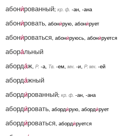
абон
и́
рованный
;
-ан, -ана
кр. ф.
абон
и́
ровать
, абон
и́
рую, абон
и́
рует
абон
и́
роваться
, абон
и́
руюсь, абон
и́
руется
абор
а́
льный
аборд
а́
ж
,
-а,
-ем,
-и,
-ей
Р.
Тв.
мн.
Р. мн.
аборд
а́
жный
аборд
и́
рованный
;
-ан, -ана
кр. ф.
аборд
и́
ровать
, аборд
и́
рую, аборд
и́
рует
аборд
и́
роваться
, аборд
и́
руется