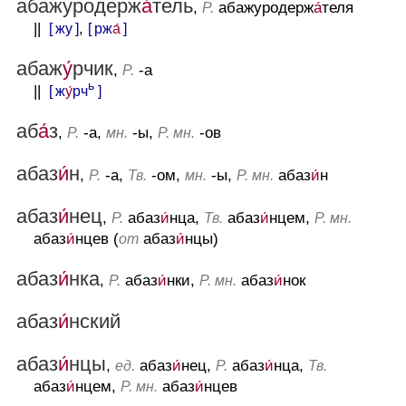
абажуродерж
а́
тель
,
абажуродерж
а́
теля
Р.
||
[ жу ]
,
[ рж
а́
]
абаж
у́
рчик
,
-а
Р.
ь
||
[ ж
у́
рч
]
аб
а́
з
,
-а,
-ы,
-ов
Р.
мн.
Р. мн.
абаз
и́
н
,
-а,
-ом,
-ы,
абаз
и́
н
Р.
Тв.
мн.
Р. мн.
абаз
и́
нец
,
абаз
и́
нца,
абаз
и́
нцем,
Р.
Тв.
Р. мн.
абаз
и́
нцев (
абаз
и́
нцы)
от
абаз
и́
нка
,
абаз
и́
нки,
абаз
и́
нок
Р.
Р. мн.
абаз
и́
нский
абаз
и́
нцы
,
абаз
и́
нец,
абаз
и́
нца,
ед.
Р.
Тв.
абаз
и́
нцем,
абаз
и́
нцев
Р. мн.