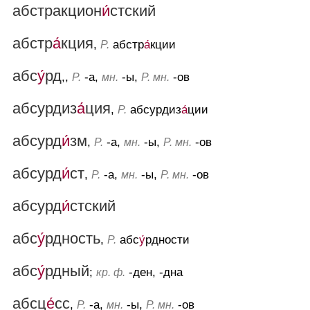
абстракцион
и́
стский
абстр
а́
кция
,
абстр
а́
кции
Р.
абс
у́
рд
,,
-а,
-ы,
-ов
Р.
мн.
Р. мн.
абсурдиз
а́
ция
,
абсурдиз
а́
ции
Р.
абсурд
и́
зм
,
-а,
-ы,
-ов
Р.
мн.
Р. мн.
абсурд
и́
ст
,
-а,
-ы,
-ов
Р.
мн.
Р. мн.
абсурд
и́
стский
абс
у́
рдность
,
абс
у́
рдности
Р.
абс
у́
рдный
;
-ден, -дна
кр. ф.
абсц
е́
сс
,
-а,
-ы,
-ов
Р.
мн.
Р. мн.