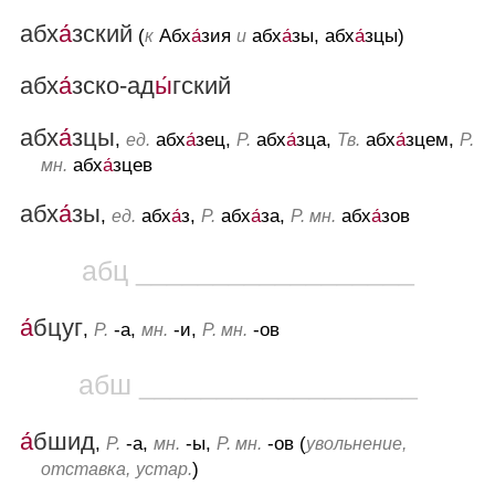
абх
а́
зский
(
Абх
а́
зия
абх
а́
зы, абх
а́
зцы)
к
и
абх
а́
зско-ад
ы́
гский
абх
а́
зцы
,
абх
а́
зец,
абх
а́
зца,
абх
а́
зцем,
ед.
Р.
Тв.
Р.
абх
а́
зцев
мн.
абх
а́
зы
,
абх
а́
з,
абх
а́
за,
абх
а́
зов
ед.
Р.
Р. мн.
абц __________________
а́
бцуг
,
-а,
-и,
-ов
Р.
мн.
Р. мн.
абш __________________
а́
бшид
,
-а,
-ы,
-ов (
Р.
мн.
Р. мн.
увольнение,
)
отставка,
устар.