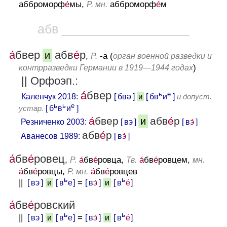
абброморф
е́
мы,
абброморф
е́
м
Р. мн.
абв __________________
а́
бвер
абв
е́
р
и
,
-а (
Р.
орган военной разведки и
)
контрразведки Германии в 1919—1944 годах
|| Орфоэп.:
а́
бвер
ь
е
Каленчук 2018:
[ бвǝ ]
и
[ бв
и
]
и допуст.
ь
ь
е
устар.
[ б
в
и
]
а́
бвер
абв
е́
р
и
Резниченко 2003:
[ вэ ]
[ в
э́
]
абв
е́
р
Аванесов 1989:
[ в
э́
]
а́
бв
е́
ровец
,
а́
бв
е́
ровца,
а́
бв
е́
ровцем,
Р.
Тв.
мн.
а́
бв
е́
ровцы,
а́
бв
е́
ровцев
Р. мн.
ь
ь
||
[ вэ ]
[ в
е ]
=
[ в
э́
]
[ в
é
]
и
и
а́
бв
е́
ровский
ь
ь
||
[ вэ ]
[ в
е ]
=
[ в
э́
]
[ в
é
]
и
и