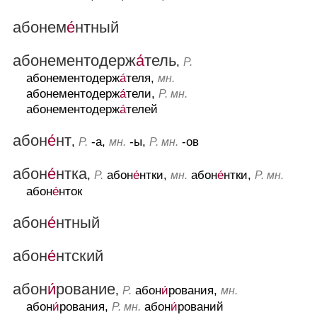
абонем
е́
нтный
абонементодерж
а́
тель
,
Р.
абонементодерж
а́
теля,
мн.
абонементодерж
а́
тели,
Р. мн.
абонементодерж
а́
телей
абон
е́
нт
,
-а,
-ы,
-ов
Р.
мн.
Р. мн.
абон
е́
нтка
,
абон
е́
нтки,
абон
е́
нтки,
Р.
мн.
Р. мн.
абон
е́
нток
абон
е́
нтный
абон
е́
нтский
абон
и́
рование
,
абон
и́
рования,
Р.
мн.
абон
и́
рования,
абон
и́
рований
Р. мн.