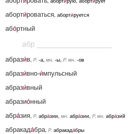
аборт
и́
ровать
, аборт
и́
рую, аборт
и́
рует
аборт
и́
роваться
, аборт
и́
руется
аб
о́
ртный
абр __________________
абраз
и́
в
,
-а,
-ы,
-ов
Р.
мн.
Р. мн.
абраз
и́
вно-
и́
мпульсный
абраз
и́
вный
абрази
о́
нный
абр
а́
зия
,
абр
а́
зии,
абр
а́
зии,
абр
а́
зий
Р.
мн.
Р. мн.
абракад
а́
бра
,
абракад
а́
бры
Р.