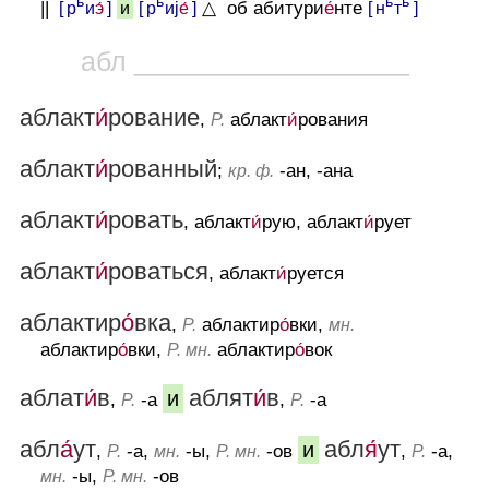
ь
ь
ь
ь
||
[ р
и
э́
]
[ р
иj
е́
]
△ об абитури
е́
нте
[ н
т
]
и
абл __________________
аблакт
и́
рование
,
аблакт
и́
рования
Р.
аблакт
и́
рованный
;
-ан, -ана
кр. ф.
аблакт
и́
ровать
, аблакт
и́
рую, аблакт
и́
рует
аблакт
и́
роваться
, аблакт
и́
руется
аблактир
о́
вка
,
аблактир
о́
вки,
Р.
мн.
аблактир
о́
вки,
аблактир
о́
вок
Р. мн.
аблат
и́
в
аблят
и́
в
и
,
-а
,
-а
Р.
Р.
абл
а́
ут
абл
я́
ут
и
,
-а,
-ы,
-ов
,
-а,
Р.
мн.
Р. мн.
Р.
-ы,
-ов
мн.
Р. мн.