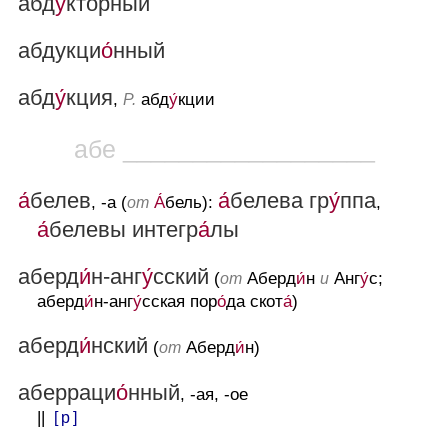
абд
у́
кторный
абдукци
о́
нный
абд
у́
кция
,
абд
у́
кции
Р.
абе __________________
а́
белев
а́
белева гр
у́
ппа
, -а (
А́
бель):
,
от
а́
белевы интегр
а́
лы
аберд
и́
н-анг
у́
сский
(
Аберд
и́
н
Анг
у́
с;
от
и
аберд
и́
н-анг
у́
сская пор
о́
да скот
а́
)
аберд
и́
нский
(
Аберд
и́
н)
от
аберраци
о́
нный
, -ая, -ое
||
[ р ]