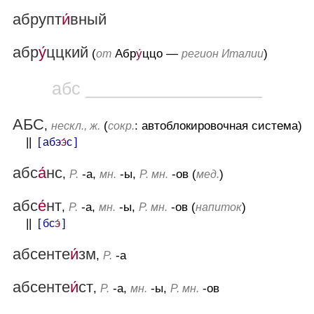
абрупт
и́
вный
абр
у́
ццкий
(
Абр
у́
ццо —
)
от
регион Италии
абс __________________
АБС
,
(
: автоблокировочная система)
нескл., ж.
сокр.
||
[ абэ
э́
с ]
абс
а́
нс
,
-а,
-ы,
-ов (
)
Р.
мн.
Р. мн.
мед.
абс
е́
нт
,
-а,
-ы,
-ов (
)
Р.
мн.
Р. мн.
напиток
||
[ бс
э́
]
абсенте
и́
зм
,
-а
Р.
абсенте
и́
ст
,
-а,
-ы,
-ов
Р.
мн.
Р. мн.