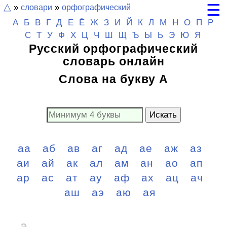
☰
△
»
словари
»
орфографический
А
Б
В
Г
Д
Е
Ё
Ж
З
И
Й
К
Л
М
Н
О
П
Р
С
Т
У
Ф
Х
Ц
Ч
Ш
Щ
Ъ Ы Ь
Э
Ю
Я
Русский орфографический
словарь онлайн
Слова на букву А
Искать
аа
аб
ав
аг
ад
ае
аж
аз
аи
ай
ак
ал
ам
ан
ао
ап
ар
ас
ат
ау
аф
ах
ац
ач
аш
аэ
аю
ая
а