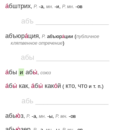
а́
бштрих
,
-а,
-и,
-ов
Р.
мн.
Р. мн.
абъ __________________
абъюр
а́
ция
,
абъюр
а́
ции (
Р.
публичное
)
клятвенное отречение
абы __________________
а́
бы
аб
ы́
и
,
союз
а́
б
ы́
как
а́
б
ы́
как
о́
й
кто
что
,
(
,
и т. п.)
абь __________________
абь
ю́
з
,
-а,
-ы,
-ов
Р.
мн.
Р. мн.
абь
ю́
зер
,
-а,
-ы,
-ов
Р.
мн.
Р. мн.