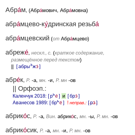
Абр
а́
м
, (Абр
а́
мович, Абр
а́
мовна)
абр
а́
мцево-к
у́
дринская резьб
а́
абр
а́
мцевский
(
Абр
а́
мцево)
от
абреж
е́
,
(
нескл., с.
краткое содержание,
)
размещённое перед текстом
э
||
[ абры
ж
э́
]
абр
е́
к
,
-а,
-и,
-ов
Р.
мн.
Р. мн
|| Орфоэп.:
ь
Каленчук 2018:
[ р
е́
]
[ бр
э́
]
и
ь
Аванесов 1989:
[ бр
е́
]
[ р
э́
]
!
неправ.:
абрик
о́
с
,
-а,
абрик
о́
с,
-ы,
-ов
Р.
Вин.
мн.
Р. мн.
абрик
о́
сик
,
-а,
-и,
-ов
Р.
мн.
Р. мн.