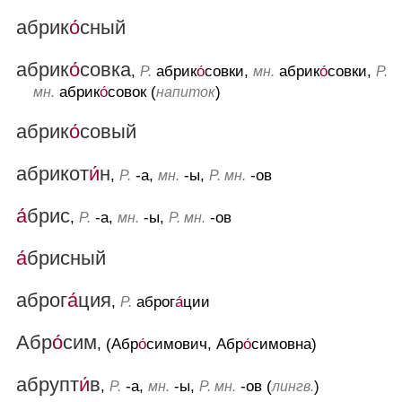
абрик
о́
сный
абрик
о́
совка
,
абрик
о́
совки,
абрик
о́
совки,
Р.
мн.
Р.
абрик
о́
совок (
)
мн.
напиток
абрик
о́
совый
абрикот
и́
н
,
-а,
-ы,
-ов
Р.
мн.
Р. мн.
а́
брис
,
-а,
-ы,
-ов
Р.
мн.
Р. мн.
а́
брисный
аброг
а́
ция
,
аброг
а́
ции
Р.
Абр
о́
сим
, (Абр
о́
симович, Абр
о́
симовна)
абрупт
и́
в
,
-а,
-ы,
-ов (
)
Р.
мн.
Р. мн.
лингв.