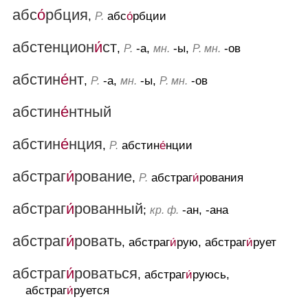
абс
о́
рбция
,
абс
о́
рбции
Р.
абстенцион
и́
ст
,
-а,
-ы,
-ов
Р.
мн.
Р. мн.
абстин
е́
нт
,
-а,
-ы,
-ов
Р.
мн.
Р. мн.
абстин
е́
нтный
абстин
е́
нция
,
абстин
е́
нции
Р.
абстраг
и́
рование
,
абстраг
и́
рования
Р.
абстраг
и́
рованный
;
-ан, -ана
кр. ф.
абстраг
и́
ровать
, абстраг
и́
рую, абстраг
и́
рует
абстраг
и́
роваться
, абстраг
и́
руюсь,
абстраг
и́
руется