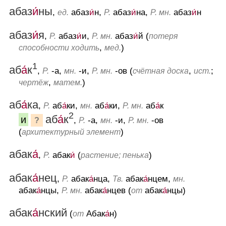
абаз
и́
ны
,
абаз
и́
н,
абаз
и́
на,
абаз
и́
н
ед.
Р.
Р. мн.
абаз
и́
я
,
абаз
и́
и,
абаз
и́
й (
Р.
Р. мн.
потеря
,
)
способности ходить
мед.
1
аб
а́
к
,
-а,
-и,
-ов (
,
;
Р.
мн.
Р. мн.
счётная доска
ист.
,
)
чертёж
матем.
аб
а́
ка
,
аб
а́
ки,
аб
а́
ки,
аб
а́
к
Р.
мн.
Р. мн.
2
аб
а́
к
и
,
-а,
-и,
-ов
?
Р.
мн.
Р. мн.
(
)
архитектурный элемент
абак
а́
,
абак
и́
(
)
Р.
растение; пенька
абак
а́
нец
,
абак
а́
нца,
абак
а́
нцем,
Р.
Тв.
мн.
абак
а́
нцы,
абак
а́
нцев (
абак
а́
нцы)
Р. мн.
от
абак
а́
нский
(
Абак
а́
н)
от