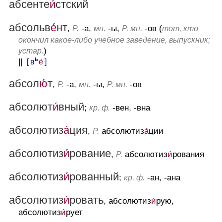
абсенте
и́
стский
абсольв
е́
нт
,
-а,
-ы,
-ов (
Р.
мн.
Р. мн.
тот, кто
окончил какое-либо учебное заведение, выпускник;
)
устар.
ь
||
[ в
е́
]
абсол
ю́
т
,
-а,
-ы,
-ов
Р.
мн.
Р. мн.
абсолют
и́
вный
;
-вен, -вна
кр. ф.
абсолютиз
а́
ция
,
абсолютиз
а́
ции
Р.
абсолютиз
и́
рование
,
абсолютиз
и́
рования
Р.
абсолютиз
и́
рованный
;
-ан, -ана
кр. ф.
абсолютиз
и́
ровать
, абсолютиз
и́
рую,
абсолютиз
и́
рует