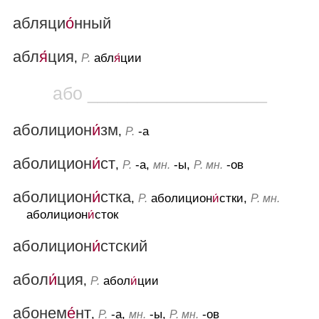
абляци
о́
нный
абл
я́
ция
,
абл
я́
ции
Р.
або __________________
аболицион
и́
зм
,
-а
Р.
аболицион
и́
ст
,
-а,
-ы,
-ов
Р.
мн.
Р. мн.
аболицион
и́
стка
,
аболицион
и́
стки,
Р.
Р. мн.
аболицион
и́
сток
аболицион
и́
стский
абол
и́
ция
,
абол
и́
ции
Р.
абонем
е́
нт
,
-а,
-ы,
-ов
Р.
мн.
Р. мн.