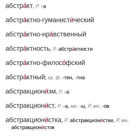
абстр
а́
кт
,
-а
Р.
абстр
а́
ктно-гуманист
и́
ческий
абстр
а́
ктно-нр
а́
вственный
абстр
а́
ктность
,
абстр
а́
ктности
Р.
абстр
а́
ктно-филос
о́
фский
абстр
а́
ктный
;
-тен, -тна
кр. ф.
абстракцион
и́
зм
,
-а
Р.
абстракцион
и́
ст
,
-а,
-ы,
-ов
Р.
мн.
Р. мн.
абстракцион
и́
стка
,
абстракцион
и́
стки,
Р.
Р. мн.
абстракцион
и́
сток