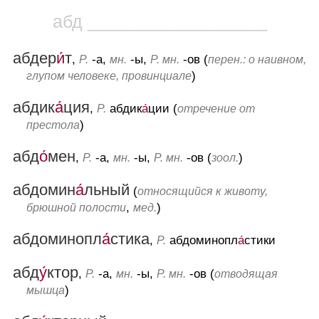
абд __________________
абдер
и́
т
,
-а,
-ы,
-ов (
Р.
мн.
Р. мн.
перен.: о наивном,
)
глупом человеке, провинциале
абдик
а́
ция
,
абдик
а́
ции (
Р.
отречение от
)
престола
абд
о́
мен
,
-а,
-ы,
-ов (
)
Р.
мн.
Р. мн.
зоол.
абдомин
а́
льный
(
относящийся к животу,
,
)
брюшной полости
мед.
абдоминопл
а́
стика
,
абдоминопл
а́
стики
Р.
абд
у́
ктор
,
-а,
-ы,
-ов (
Р.
мн.
Р. мн.
отводящая
)
мышца