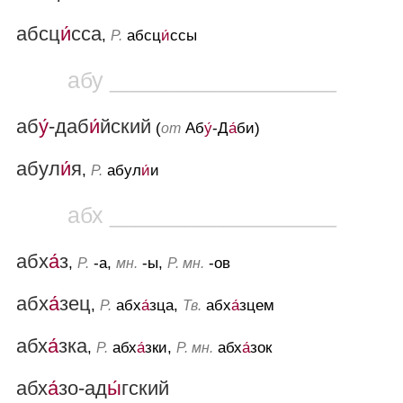
абсц
и́
сса
,
абсц
и́
ссы
Р.
абу __________________
аб
у́
-даб
и́
йский
(
Аб
у́
-Д
а́
би)
от
абул
и́
я
,
абул
и́
и
Р.
абх __________________
aбx
а́
з
,
-а,
-ы,
-ов
Р.
мн.
Р. мн.
aбx
а́
зец
,
aбx
а́
зцa,
aбx
а́
зцем
Р.
Тв.
абх
а́
зка
,
абх
а́
зки,
абх
а́
зок
Р.
Р. мн.
абх
а́
зо-ад
ы́
гский