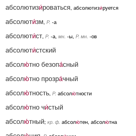
абсолютиз
и́
роваться
, абсолютиз
и́
руется
абсолют
и́
зм
,
-а
Р.
абсолют
и́
ст
,
-а,
-ы,
-ов
Р.
мн.
Р. мн.
абсолют
и́
стский
абсол
ю́
тно безоп
а́
сный
абсол
ю́
тно прозр
а́
чный
абсол
ю́
тность
,
абсол
ю́
тности
Р.
абсол
ю́
тно ч
и́
стый
абсол
ю́
тный
;
абсол
ю́
тен, абсол
ю́
тна
кр. ф.
абсол
ю́
ция