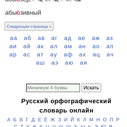
абь
ю́
зивный
Следующая страница »
аа
аб
ав
аг
ад
ае
аж
аз
аи
ай
ак
ал
ам
ан
ао
ап
ар
ас
ат
ау
аф
ах
ац
ач
аш
аэ
аю
ая
Искать
Русский орфографический
словарь онлайн
А
Б
В
Г
Д
Е
Ё
Ж
З
И
Й
К
Л
М
Н
О
П
Р
С
Т
У
Ф
Х
Ц
Ч
Ш
Щ
Ъ Ы Ь
Э
Ю
Я