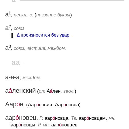
1
а
,
(
)
нескл., с.
название буквы
2
а
,
союз
||
Δ произносится без удар.
3
а
,
союз, частица, междом.
аа
а-а-а
,
междом.
а
а́
ленский
(
А
а́
лен,
)
от
геол.
Аар
о́
н
, (Аар
о́
нович, Аар
о́
новна)
аар
о́
новец
,
аар
о́
новца,
аар
о́
новцем,
Р.
Тв.
мн.
аар
о́
новцы,
аар
о́
новцев
Р. мн.