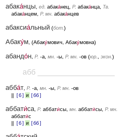
абак
а́
нцы
,
абак
а́
нец,
абак
а́
нца,
ед.
Р.
Тв.
абак
а́
нцем,
абак
а́
нцев
Р. мн.
абакси
а́
льный
(
)
бот.
Абак
у́
м
, (Абак
у́
мович, Абак
у́
мовна)
абанд
о́
н
,
-а,
-ы,
-ов (
,
)
Р.
мн.
Р. мн.
юр.
экон.
абб __________________
абб
а́
т
,
-а,
-ы,
-ов
Р.
мн.
Р. мн.
||
[ б ]
[ бб ]
и
аббат
и́
са
,
аббат
и́
сы,
аббат
и́
сы,
Р.
мн.
Р. мн.
аббат
и́
с
||
[ б ]
[ бб ]
и
абб
а́
тский