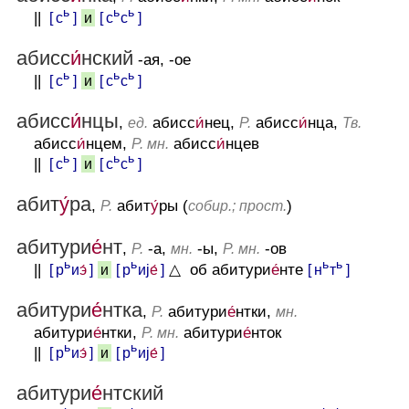
ь
ь
ь
||
[ с
]
[ с
с
]
и
абисс
и́
нский
-ая, -ое
ь
ь
ь
||
[ с
]
[ с
с
]
и
абисс
и́
нцы
,
абисс
и́
нец,
абисс
и́
нца,
ед.
Р.
Тв.
абисс
и́
нцем,
абисс
и́
нцев
Р. мн.
ь
ь
ь
||
[ с
]
[ с
с
]
и
абит
у́
ра
,
абит
у́
ры (
)
Р.
собир.; прост.
абитури
е́
нт
,
-а,
-ы,
-ов
Р.
мн.
Р. мн.
ь
ь
ь
ь
||
[ р
и
э́
]
[ р
иj
е́
]
△ об абитури
е́
нте
[ н
т
]
и
абитури
е́
нтка
,
абитури
е́
нтки,
Р.
мн.
абитури
е́
нтки,
абитури
е́
нток
Р. мн.
ь
ь
||
[ р
и
э́
]
[ р
иj
е́
]
и
абитури
е́
нтский