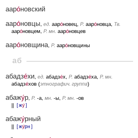
аар
о́
новский
аар
о́
новцы
,
аар
о́
новец,
аар
о́
новца,
ед.
Р.
Тв.
аар
о́
новцем,
аар
о́
новцев
Р. мн.
аар
о́
новщина
,
аар
о́
новщины
Р.
аб
абадз
е́
хи
,
абадз
е́
х,
абадз
е́
ха,
ед.
Р.
Р. мн.
абадз
е́
хов (
)
этнографич. группа
абаж
у́
р
,
-а,
-ы,
-ов
Р.
мн.
Р. мн.
||
[ ж
у́
]
абаж
у́
рный
||
[ ж
у́
рн ]