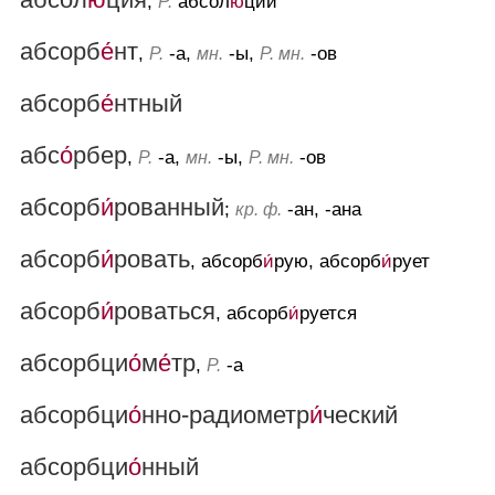
,
абсол
ю́
ции
Р.
абсорб
е́
нт
,
-а,
-ы,
-ов
Р.
мн.
Р. мн.
абсорб
е́
нтный
абс
о́
рбер
,
-а,
-ы,
-ов
Р.
мн.
Р. мн.
абсорб
и́
рованный
;
-ан, -ана
кр. ф.
абсорб
и́
ровать
, абсорб
и́
рую, абсорб
и́
рует
абсорб
и́
роваться
, абсорб
и́
руется
абсорбци
о́
м
е́
тр
,
-а
Р.
абсорбци
о́
нно-радиометр
и́
ческий
абсорбци
о́
нный