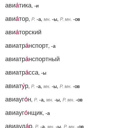
ави
а́
тика
, -и
ави
а́
тор
,
-а,
-ы,
-ов
Р.
мн.
Р. мн.
ави
а́
торский
авиатр
а́
нспорт
, -а
авиатр
а́
нспортный
авиатр
а́
сса
, -ы
авиат
у́
р
,
-а,
-ы,
-ов
Р.
мн.
Р. мн.
авиауг
о́
н
,
-а,
-ы,
-ов
Р.
мн.
Р. мн.
авиауг
о́
нщик
, -а
авиауд
а́
р
,
-а,
-ы,
-ов
Р.
мн.
Р. мн.