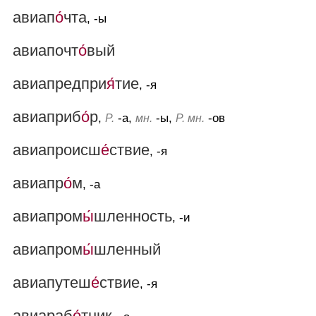
авиап
о́
чта
, -ы
авиапочт
о́
вый
авиапредпри
я́
тие
, -я
авиаприб
о́
р
,
-а,
-ы,
-ов
Р.
мн.
Р. мн.
авиапроисш
е́
ствие
, -я
авиапр
о́
м
, -а
авиапром
ы́
шленность
, -и
авиапром
ы́
шленный
авиапутеш
е́
ствие
, -я
авиараб
о́
тник