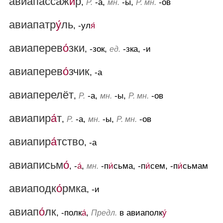
авиапассаж
и́
р
,
-а,
-ы,
-ов
Р.
мн.
Р. мн.
авиапатр
у́
ль
, -ул
я́
авиаперев
о́
зки
, -зок,
-зка, -и
ед.
авиаперев
о́
зчик
, -а
авиаперелёт
,
-а,
-ы,
-ов
Р.
мн.
Р. мн.
авиапир
а́
т
,
-а,
-ы,
-ов
Р.
мн.
Р. мн.
авиапир
а́
тство
, -а
авиаписьм
о́
, -
а́
,
-п
и́
сьма, -п
и́
сем, -п
и́
сьмам
мн.
авиаподк
о́
рмка
, -и
авиап
о́
лк
, -полк
а́
,
в авиаполк
у́
Предл.