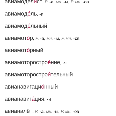
авиамодел
и́
ст
,
-а,
-ы,
-ов
Р.
мн.
Р. мн.
авиамод
е́
ль
, -и
авиамод
е́
льный
авиамот
о́
р
,
-а,
-ы,
-ов
Р.
мн.
Р. мн.
авиамот
о́
рный
авиамоторостро
е́
ние
, -я
авиамоторостро
и́
тельный
авианавигаци
о́
нный
авианавиг
а́
ция
, -и
авианалёт
,
-а,
-ы,
-ов
Р.
мн.
Р. мн.