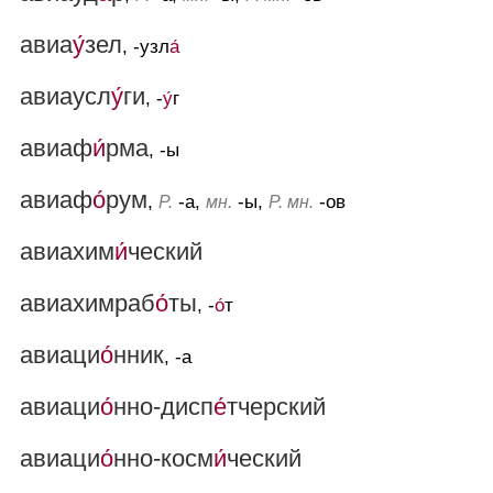
авиа
у́
зел
, -узл
а́
авиаусл
у́
ги
, -
у́
г
авиаф
и́
рма
, -ы
авиаф
о́
рум
,
-а,
-ы,
-ов
Р.
мн.
Р. мн.
авиахим
и́
ческий
авиахимраб
о́
ты
, -
о́
т
авиаци
о́
нник
, -а
авиаци
о́
нно-дисп
е́
тчерский
авиаци
о́
нно-косм
и́
ческий