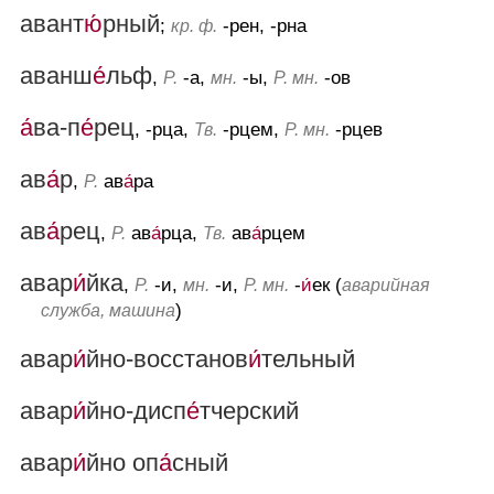
авант
ю́
рный
;
-рен, -рна
кр. ф.
аванш
е́
льф
,
-а,
-ы,
-ов
Р.
мн.
Р. мн.
а́
ва-п
е́
рец
, -рца,
-рцем,
-рцев
Тв.
Р. мн.
ав
а́
р
,
ав
а́
ра
Р.
ав
а́
рец
,
ав
а́
рца,
ав
а́
рцем
Р.
Тв.
авар
и́
йка
,
-и,
-и,
-
и́
ек (
Р.
мн.
Р. мн.
аварийная
)
служба, машина
авар
и́
йно-восстанов
и́
тельный
авар
и́
йно-дисп
е́
тчерский
авар
и́
йно оп
а́
сный