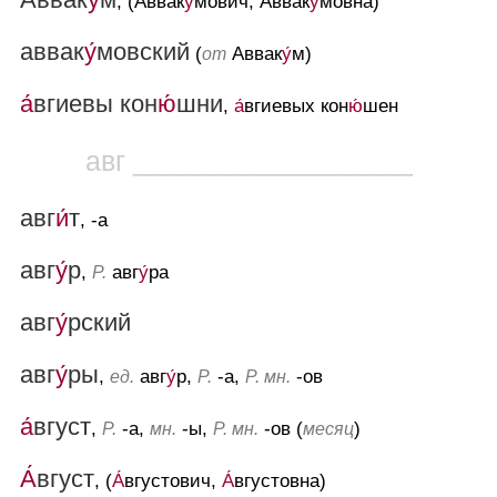
, (Аввак
у́
мович, Аввак
у́
мовна)
аввак
у́
мовский
(
Аввак
у́
м)
от
а́
вгиевы кон
ю́
шни
,
а́
вгиевых кон
ю́
шен
авг __________________
авг
и́
т
, -а
авг
у́
р
,
авг
у́
ра
Р.
авг
у́
рский
авг
у́
ры
,
авг
у́
р,
-а,
-ов
ед.
Р.
Р. мн.
а́
вгуст
,
-а,
-ы,
-ов (
)
Р.
мн.
Р. мн.
месяц
А́
вгуст
, (
А́
вгустович,
А́
вгустовна)