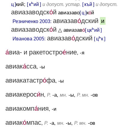
ь
ц ]
кий;
[ к
ий ]
[ къй ]
и допуст. устар.
и допуст.
авиазаводск
о́
й
авиазаво
[ ц ]
к
о́
й
а
виазав
о́
дский
и
Резниченко 2003:
а
виазаводск
о́
й
ь
△ а
виазав
о́
[ цк
ий ]
а
виазав
о́
дский
ь
Иванова 2005:
[ ц
к ]
а́
виа- и ракетостро
е́
ние
, -я
авиак
а́
сса
, -ы
авиакатастр
о́
фа
, -ы
авиакерос
и́
н
,
-а,
-ы,
-ов
Р.
мн.
Р. мн.
авиакомп
а́
ния
, -и
авиак
о́
мпас
,
-а,
-ы,
-ов
Р.
мн.
Р. мн.