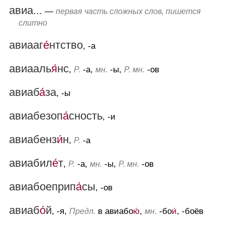
авиа...
—
первая часть сложных слов, пишется
слитно
авиааг
е́
нтство
, -а
авиааль
я́
нс
,
-а,
-ы,
-ов
Р.
мн.
Р. мн.
авиаб
а́
за
, -ы
авиабезоп
а́
сность
, -и
авиабенз
и́
н
,
-а
Р.
авиабил
е́
т
,
-а,
-ы,
-ов
Р.
мн.
Р. мн.
авиабоеприп
а́
сы
, -ов
авиаб
о́
й
, -я,
в авиабо
ю́
,
-бо
и́
, -боёв
Предл.
мн.