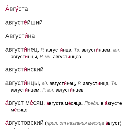
А́
вг
у́
ста
август
е́
йший
Август
и́
на
август
и́
нец
,
август
и́
нца,
август
и́
нцем,
Р.
Тв.
мн.
август
и́
нцы,
август
и́
нцев
Р. мн.
август
и́
нский
август
и́
нцы
,
август
и́
нец,
август
и́
нца,
ед.
Р.
Тв.
август
и́
нцем,
август
и́
нцев
Р. мн.
а́
вгуст м
е́
сяц
,
а́
вгуста м
е́
сяца,
в
а́
вгусте
Предл.
м
е́
сяце
а́
вгустовский
(
а́
вгуст)
прил.
от названия месяца