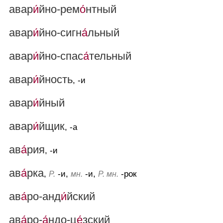
авар
и́
йно-рем
о́
нтный
авар
и́
йно-сигн
а́
льный
авар
и́
йно-спас
а́
тельный
авар
и́
йность
, -и
авар
и́
йный
авар
и́
йщик
, -а
ав
а́
рия
, -и
ав
а́
рка
,
-и,
-и,
-рок
Р.
мн.
Р. мн.
ав
а́
ро-анд
и́
йский
ав
а́
ро-
а́
ндо-ц
е́
зский