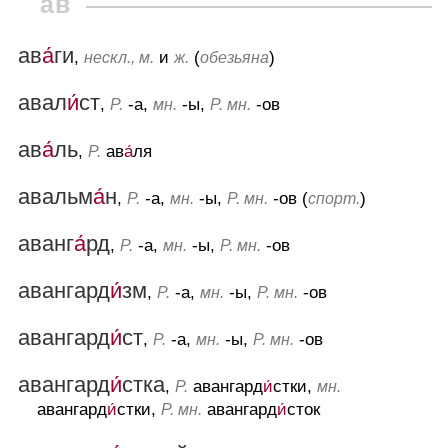
ав
ав
а́
ги
,
и
(
)
нескл., м.
ж.
обезьяна
авал
и́
ст
,
-а,
-ы,
-ов
Р.
мн.
Р. мн.
ав
а́
ль
,
ав
а́
ля
Р.
авальм
а́
н
,
-а,
-ы,
-ов (
)
Р.
мн.
Р. мн.
спорт.
аванг
а́
рд
,
-а,
-ы,
-ов
Р.
мн.
Р. мн.
авангард
и́
зм
,
-а,
-ы,
-ов
Р.
мн.
Р. мн.
авангард
и́
ст
,
-а,
-ы,
-ов
Р.
мн.
Р. мн.
авангард
и́
стка
,
авангард
и́
стки,
Р.
мн.
авангард
и́
стки,
авангард
и́
сток
Р. мн.