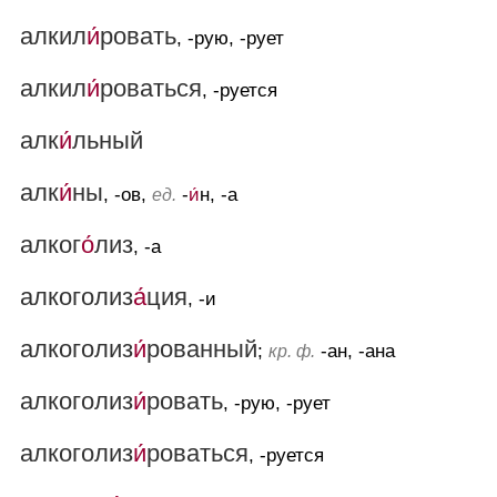
алкил
и́
ровать
, -рую, -рует
алкил
и́
роваться
, -руется
алк
и́
льный
алк
и́
ны
, -ов,
-
и́
н, -а
ед.
алког
о́
лиз
, -а
алкоголиз
а́
ция
, -и
алкоголиз
и́
рованный
;
-ан, -ана
кр. ф.
алкоголиз
и́
ровать
, -рую, -рует
алкоголиз
и́
роваться
, -руется