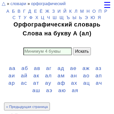
☰
△
»
словари
»
орфографический
А
Б
В
Г
Д
Е
Ё
Ж
З
И
Й
К
Л
М
Н
О
П
Р
С
Т
У
Ф
Х
Ц
Ч
Ш
Щ
Ъ Ы Ь
Э
Ю
Я
Орфографический словарь
Слова на букву А (ал)
Искать
аа
аб
ав
аг
ад
ае
аж
аз
аи
ай
ак
ал
ам
ан
ао
ап
ар
ас
ат
ау
аф
ах
ац
ач
аш
аэ
аю
ая
« Предыдущая страница