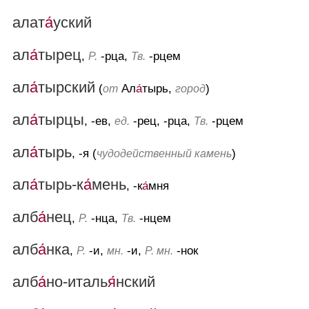
алат
а́
уский
ал
а́
тырец
,
-рца,
-рцем
Р.
Тв.
ал
а́
тырский
(
Ал
а́
тырь,
)
от
город
ал
а́
тырцы
, -ев,
-рец, -рца,
-рцем
ед.
Тв.
ал
а́
тырь
, -я (
)
чудодейственный камень
ал
а́
тырь-к
а́
мень
, -к
а́
мня
алб
а́
нец
,
-нца,
-нцем
Р.
Тв.
алб
а́
нка
,
-и,
-и,
-нок
Р.
мн.
Р. мн.
алб
а́
но-италь
я́
нский