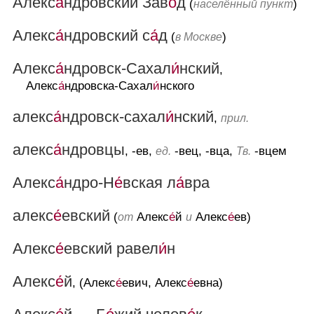
Алекс
а́
ндровский Зав
о́
д
(
)
населённый пункт
Алекс
а́
ндровский с
а́
д
(
)
в Москве
Алекс
а́
ндровск-Сахал
и́
нский
,
Алекс
а́
ндровска-Сахал
и́
нского
алекс
а́
ндровск-сахал
и́
нский
,
прил.
алекс
а́
ндровцы
, -ев,
-вец, -вца,
-вцем
ед.
Тв.
Алекс
а́
ндро-Н
е́
вская л
а́
вра
алекс
е́
евский
(
Алекс
е́
й
Алекс
е́
ев)
от
и
Алекс
е́
евский равел
и́
н
Алекс
е́
й
, (Алекс
е́
евич, Алекс
е́
евна)