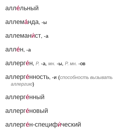
алл
е́
льный
аллем
а́
нда
, -ы
аллеман
и́
ст
, -а
алл
е́
н
, -а
аллерг
е́
н
,
-а,
-ы,
-ов
Р.
мн.
Р. мн.
аллерг
е́
нность
, -и (
способность вызывать
)
аллергию
аллерг
е́
нный
аллерг
е́
новый
аллерг
е́
н-специф
и́
ческий