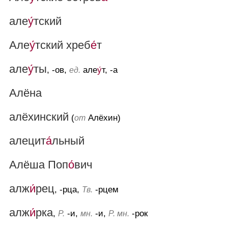
але
у́
тский
Але
у́
тский хреб
е́
т
але
у́
ты
, -ов,
але
у́
т, -а
ед.
Алёна
алёхинский
(
Алёхин)
от
алецит
а́
льный
Алёша Поп
о́
вич
алж
и́
рец
, -рца,
-рцем
Тв.
алж
и́
рка
,
-и,
-и,
-рок
Р.
мн.
Р. мн.