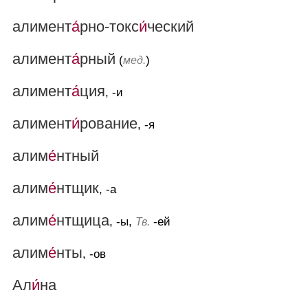
алимент
а́
рно-токс
и́
ческий
алимент
а́
рный
(
)
мед.
алимент
а́
ция
, -и
алимент
и́
рование
, -я
алим
е́
нтный
алим
е́
нтщик
, -а
алим
е́
нтщица
, -ы,
-ей
Тв.
алим
е́
нты
, -ов
Ал
и́
на