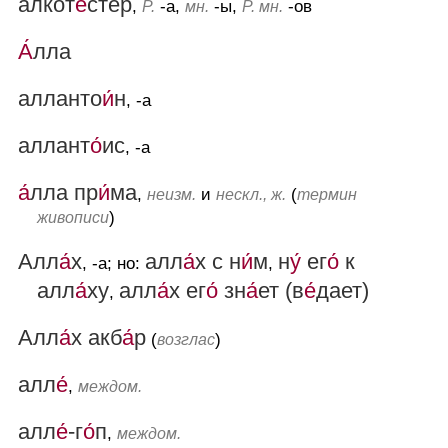
алкот
е́
стер
,
-а,
-ы,
-ов
Р.
мн.
Р. мн.
А́
лла
алланто
и́
н
, -а
аллант
о́
ис
, -а
а́
лла пр
и́
ма
,
и
(
неизм.
нескл., ж.
термин
)
живописи
Алл
а́
х
алл
а́
х с н
и́
м
н
у́
ег
о́
к
, -а; но:
,
алл
а́
ху
алл
а́
х ег
о́
зн
а́
ет (в
е́
дает)
,
Алл
а́
х акб
а́
р
(
)
возглас
алл
е́
,
междом.
алл
е́
-г
о́
п
,
междом.