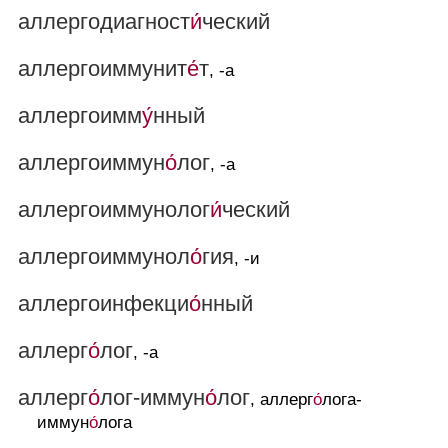
аллергодиагност
и́
ческий
аллергоиммунит
е́
т
, -а
аллергоимм
у́
нный
аллергоиммун
о́
лог
, -а
аллергоиммунолог
и́
ческий
аллергоиммунол
о́
гия
, -и
аллергоинфекци
о́
нный
аллерг
о́
лог
, -а
аллерг
о́
лог-иммун
о́
лог
, аллерг
о́
лога-
иммун
о́
лога