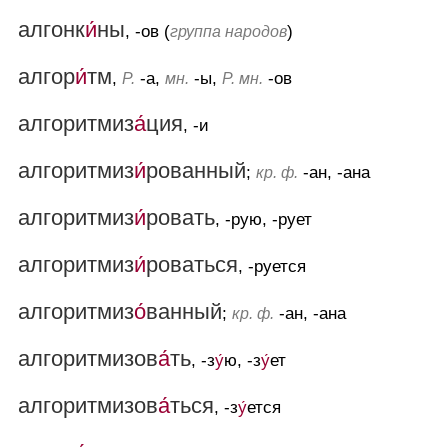
алгонк
и́
ны
, -ов (
)
группа народов
алгор
и́
тм
,
-а,
-ы,
-ов
Р.
мн.
Р. мн.
алгоритмиз
а́
ция
, -и
алгоритмиз
и́
рованный
;
-ан, -ана
кр. ф.
алгоритмиз
и́
ровать
, -рую, -рует
алгоритмиз
и́
роваться
, -руется
алгоритмиз
о́
ванный
;
-ан, -ана
кр. ф.
алгоритмизов
а́
ть
, -з
у́
ю, -з
у́
ет
алгоритмизов
а́
ться
, -з
у́
ется