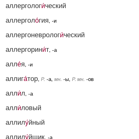
аллерголог
и́
ческий
аллергол
о́
гия
, -и
аллергоневролог
и́
ческий
аллергорин
и́
т
, -а
алл
е́
я
, -и
аллиг
а́
тор
,
-а,
-ы,
-ов
Р.
мн.
Р. мн.
алл
и́
л
, -а
алл
и́
ловый
аллил
у́
йный
аллил
у́
йщик
, -а