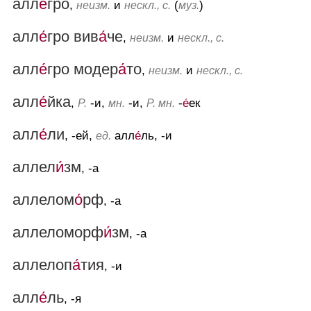
алл
е́
гро
,
и
(
)
неизм.
нескл., с.
муз.
алл
е́
гро вив
а́
че
,
и
неизм.
нескл., с.
алл
е́
гро модер
а́
то
,
и
неизм.
нескл., с.
алл
е́
йка
,
-и,
-и,
-
е́
ек
Р.
мн.
Р. мн.
алл
е́
ли
, -ей,
алл
е́
ль, -и
ед.
аллел
и́
зм
, -а
аллелом
о́
рф
, -а
аллеломорф
и́
зм
, -а
аллелоп
а́
тия
, -и
алл
е́
ль
, -я