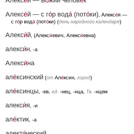
Алекс
е́
й — Б
о́
жий челов
е́
к
Алекс
е́
й — с г
о́
р вод
а́
(пот
о́
ки)
, Алекс
е́
я —
с г
о́
р вод
а́
(пот
о́
ки) (
)
день народного календаря
Алекс
и́
й
, (Алекс
и́
евич, Алекс
и́
евна)
алекс
и́
н
, -а
Алекс
и́
на
ал
е́
ксинский
(
Ал
е́
ксин,
)
от
город
ал
е́
ксинцы
, -ев,
-нец, -нца,
-нцем
ед.
Тв.
алекс
и́
я
, -и
ал
е́
ктик
, -а
алект
и́
ческий