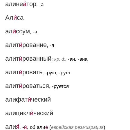
алине
а́
тор
, -а
Ал
и́
са
ал
и́
ссум
, -а
алит
и́
рование
, -я
алит
и́
рованный
;
-ан, -ана
кр. ф.
алит
и́
ровать
, -рую, -рует
алит
и́
роваться
, -руется
алифат
и́
ческий
алицикл
и́
ческий
али
я́
, -
и́
, об али
е́
(
)
еврейская реэмиграция