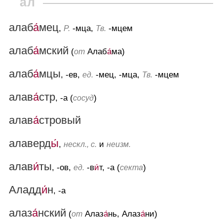
ал
алаб
а́
мец
,
-мца,
-мцем
Р.
Тв.
алаб
а́
мский
(
Алаб
а́
ма)
от
алаб
а́
мцы
, -ев,
-мец, -мца,
-мцем
ед.
Тв.
алав
а́
стр
, -а (
)
сосуд
алав
а́
стровый
алаверд
ы́
,
и
нескл., с.
неизм.
алав
и́
ты
, -ов,
-в
и́
т, -а (
)
ед.
секта
Аладд
и́
н
, -а
алаз
а́
нский
(
Алаз
а́
нь, Алаз
а́
ни)
от