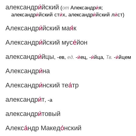
александр
и́
йский
(
Александр
и́
я;
от
александр
и́
йский ст
и́
х, александр
и́
йский л
и́
ст)
Александр
и́
йский ма
я́
к
Александр
и́
йский мус
е́
йон
александр
и́
йцы
, -ев,
-
и́
ец, -
и́
йца,
-
и́
йцем
ед.
Тв.
Александр
и́
на
Александр
и́
нский те
а́
тр
александр
и́
т
, -а
александр
и́
товый
Алекс
а́
ндр Макед
о́
нский