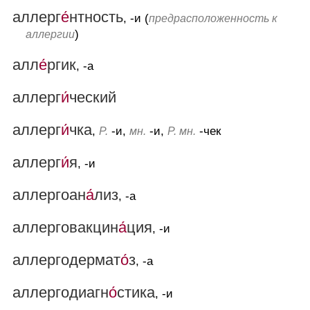
аллерг
е́
нтность
, -и (
предрасположенность к
)
аллергии
алл
е́
ргик
, -а
аллерг
и́
ческий
аллерг
и́
чка
,
-и,
-и,
-чек
Р.
мн.
Р. мн.
аллерг
и́
я
, -и
аллергоан
а́
лиз
, -а
аллерговакцин
а́
ция
, -и
аллергодермат
о́
з
, -а
аллергодиагн
о́
стика
, -и