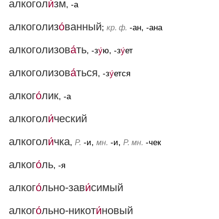
алкогол
и́
зм
, -а
алкоголиз
о́
ванный
;
-ан, -ана
кр. ф.
алкоголизов
а́
ть
, -з
у́
ю, -з
у́
ет
алкоголизов
а́
ться
, -з
у́
ется
алког
о́
лик
, -а
алкогол
и́
ческий
алкогол
и́
чка
,
-и,
-и,
-чек
Р.
мн.
Р. мн.
алког
о́
ль
, -я
алког
о́
льно-зав
и́
симый
алког
о́
льно-никот
и́
новый