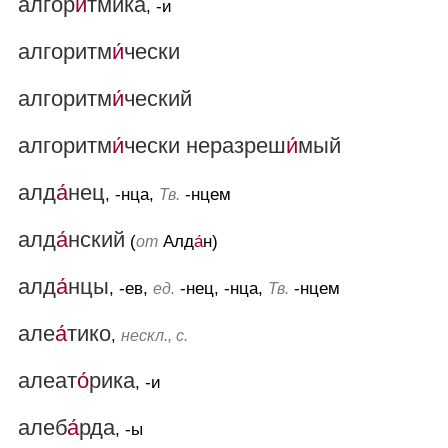
алгор
и́
тмика
, -и
алгоритм
и́
чески
алгоритм
и́
ческий
алгоритм
и́
чески неразреш
и́
мый
алд
а́
нец
, -нца,
-нцем
Тв.
алд
а́
нский
(
Алд
а́
н)
от
алд
а́
нцы
, -ев,
-нец, -нца,
-нцем
ед.
Тв.
але
а́
тико
,
нескл., с.
алеат
о́
рика
, -и
алеб
а́
рда
, -ы