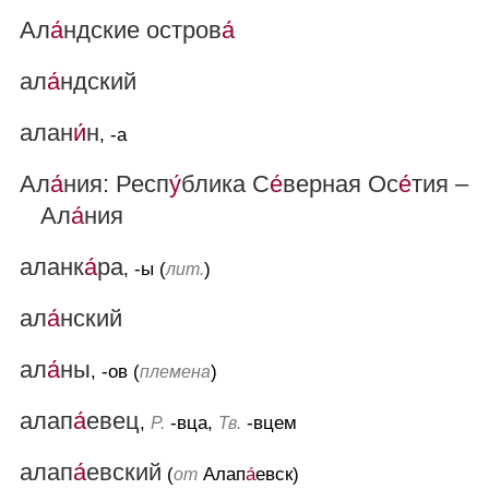
Ал
а́
ндские остров
а́
ал
а́
ндский
алан
и́
н
, -а
Ал
а́
ния: Респ
у́
блика С
е́
верная Ос
е́
тия –
Ал
а́
ния
аланк
а́
ра
, -ы (
)
лит.
ал
а́
нский
ал
а́
ны
, -ов (
)
племена
алап
а́
евец
,
-вца,
-вцем
Р.
Тв.
алап
а́
евский
(
Алап
а́
евск)
от