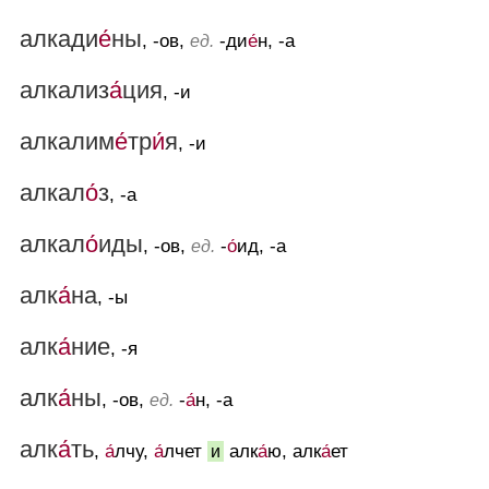
алкади
е́
ны
, -ов,
-ди
е́
н, -а
ед.
алкализ
а́
ция
, -и
алкалим
е́
тр
и́
я
, -и
алкал
о́
з
, -а
алкал
о́
иды
, -ов,
-
о́
ид, -а
ед.
алк
а́
на
, -ы
алк
а́
ние
, -я
алк
а́
ны
, -ов,
-
а́
н, -а
ед.
алк
а́
ть
,
а́
лчу,
а́
лчет
алк
а́
ю, алк
а́
ет
и