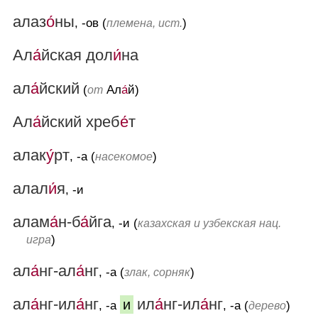
алаз
о́
ны
, -ов (
)
племена, ист.
Ал
а́
йская дол
и́
на
ал
а́
йский
(
Ал
а́
й)
от
Ал
а́
йский хреб
е́
т
алак
у́
рт
, -а (
)
насекомое
алал
и́
я
, -и
алам
а́
н-б
а́
йга
, -и (
казахская и узбекская нац.
)
игра
ал
а́
нг-ал
а́
нг
, -а (
)
злак, сорняк
ал
а́
нг-ил
а́
нг
ил
а́
нг-ил
а́
нг
и
, -а
, -а (
)
дерево