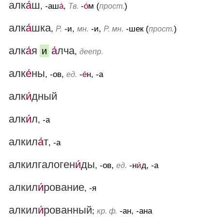
алк
а́
ш
, -аш
а́
,
-
о́
м (
)
Тв.
прост.
алк
а́
шка
,
-и,
-и,
-шек (
)
Р.
мн.
Р. мн.
прост.
алк
а́
я
а́
лча
и
,
деепр.
алк
е́
ны
, -ов,
-
е́
н, -а
ед.
алк
и́
дный
алк
и́
л
, -а
алкил
а́
т
, -а
алкилгалоген
и́
ды
, -ов,
-н
и́
д, -а
ед.
алкил
и́
рование
, -я
алкил
и́
рованный
;
-ан, -ана
кр. ф.