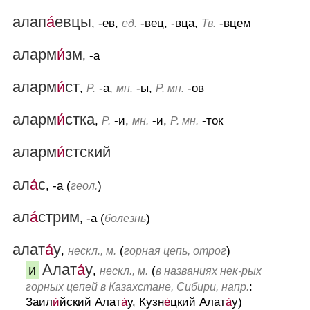
алап
а́
евцы
, -ев,
-вец, -вца,
-вцем
ед.
Тв.
аларм
и́
зм
, -а
аларм
и́
ст
,
-а,
-ы,
-ов
Р.
мн.
Р. мн.
аларм
и́
стка
,
-и,
-и,
-ток
Р.
мн.
Р. мн.
аларм
и́
стский
ал
а́
с
, -а (
)
геол.
ал
а́
стрим
, -а (
)
болезнь
алат
а́
у
,
(
)
нескл., м.
горная цепь, отрог
Алат
а́
у
и
,
(
нескл., м.
в названиях нек-рых
:
горных цепей в Казахстане, Сибири, напр.
Заил
и́
йский Алат
а́
у, Кузн
е́
цкий Алат
а́
у)