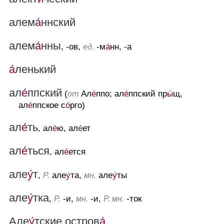
алем
а́
ннский
алем
а́
нны
, -ов,
-м
а́
нн, -а
ед.
а́
ленький
ал
е́
ппский
(
Ал
е́
ппо; ал
е́
ппский пр
ы́
щ,
от
ал
е́
ппское с
о́
рго)
ал
е́
ть
, ал
е́
ю, ал
е́
ет
ал
е́
ться
, ал
е́
ется
але
у́
т
,
але
у́
та,
але
у́
ты
Р.
мн.
але
у́
тка
,
-и,
-и,
-ток
Р.
мн.
Р. мн.
Але
у́
тские остров
а́