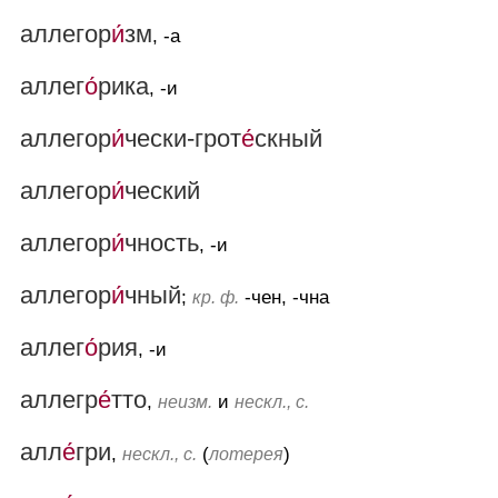
аллегор
и́
зм
, -а
аллег
о́
рика
, -и
аллегор
и́
чески-грот
е́
скный
аллегор
и́
ческий
аллегор
и́
чность
, -и
аллегор
и́
чный
;
-чен, -чна
кр. ф.
аллег
о́
рия
, -и
аллегр
е́
тто
,
и
неизм.
нескл., с.
алл
е́
гри
,
(
)
нескл., с.
лотерея