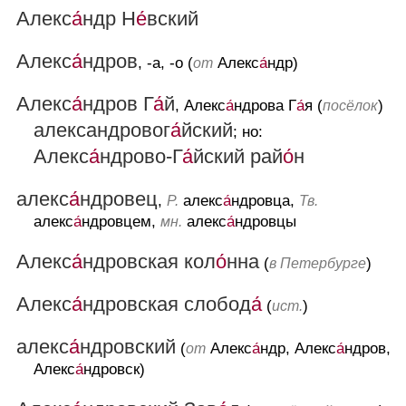
Алекс
а́
ндр Н
е́
вский
Алекс
а́
ндров
, -а, -о (
Алекс
а́
ндр)
от
Алекс
а́
ндров Г
а́
й
, Алекс
а́
ндрова Г
а́
я (
)
посёлок
александровог
а́
йский
; но:
Алекс
а́
ндрово-Г
а́
йский рай
о́
н
алекс
а́
ндровец
,
алекс
а́
ндровца,
Р.
Тв.
алекс
а́
ндровцем,
алекс
а́
ндровцы
мн.
Алекс
а́
ндровская кол
о́
нна
(
)
в Петербурге
Алекс
а́
ндровская слобод
а́
(
)
ист.
алекс
а́
ндровский
(
Алекс
а́
ндр, Алекс
а́
ндров,
от
Алекс
а́
ндровск)