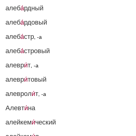
алеб
а́
рдный
алеб
а́
рдовый
алеб
а́
стр
, -а
алеб
а́
стровый
алевр
и́
т
, -а
алевр
и́
товый
алеврол
и́
т
, -а
Алевт
и́
на
алейкем
и́
ческий