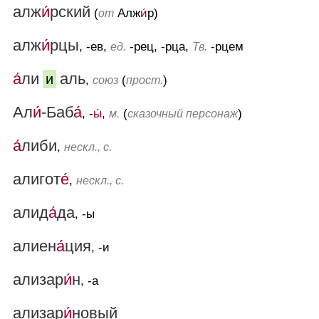
алж
и́
рский
(
Алж
и́
р)
от
алж
и́
рцы
, -ев,
-рец, -рца,
-рцем
ед.
Тв.
а́
ли
аль
и
,
(
)
союз
прост.
Ал
и́
-Баб
а́
, -
ы́
,
(
)
м.
сказочный персонаж
а́
либи
,
нескл., с.
алигот
е́
,
нескл., с.
алид
а́
да
, -ы
алиен
а́
ция
, -и
ализар
и́
н
, -а
ализар
и́
новый