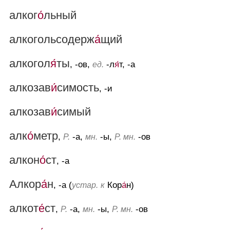
алког
о́
льный
алкогольсодерж
а́
щий
алкогол
я́
ты
, -ов,
-л
я́
т, -а
ед.
алкозав
и́
симость
, -и
алкозав
и́
симый
алк
о́
метр
,
-а,
-ы,
-ов
Р.
мн.
Р. мн.
алкон
о́
ст
, -а
Алкор
а́
н
, -а (
Кор
а́
н)
устар.
к
алкот
е́
ст
,
-а,
-ы,
-ов
Р.
мн.
Р. мн.