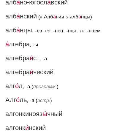
алб
а́
но-югосл
а́
вский
алб
а́
нский
(
Алб
а́
ния
алб
а́
нцы)
к
и
алб
а́
нцы
, -ев,
-нец, -нца,
-нцем
ед.
Тв.
а́
лгебра
, -ы
алгебра
и́
ст
, -а
алгебра
и́
ческий
алг
о́
л
, -а (
)
программ.
Алг
о́
ль
, -я (
)
астр.
алгонкинояз
ы́
чный
алгонк
и́
нский