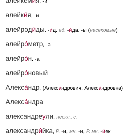
алейкем
и́
я
, -и
алейк
и́
я
, -и
алейрод
и́
ды
, -
и́
д,
-
и́
да, -ы (
)
ед.
насекомые
алейр
о́
метр
, -а
алейр
о́
н
, -а
алейр
о́
новый
Алекс
а́
ндр
, (Алекс
а́
ндрович, Алекс
а́
ндровна)
Алекс
а́
ндра
александре
у́
ли
,
нескл., с.
александр
и́
йка
,
-и,
-и,
-
и́
ек
Р.
мн.
Р. мн.