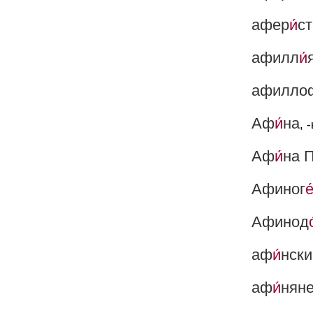
афер
и́
ст
афилл
и́
афилло
Аф
и́
на
, 
Аф
и́
на 
Афиног
е
Афинод
о
аф
и́
нски
аф
и́
нян