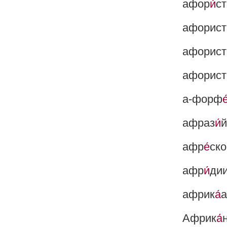
афор
и́
ст
афорист
афорист
афорист
а-форф
е
афраз
и́
й
афр
е́
ско
афр
и́
ди
африк
а́
а
Африк
а́