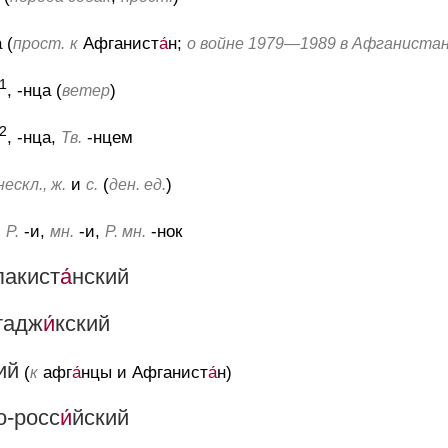
а (
Афганист
а́
н;
прост.
к
о войне 1979—1989 в Афганиста
1
, -нца (
)
ветер
2
, -нца,
-нцем
Тв.
и
(
)
нескл., ж.
с.
ден. ед.
,
-и,
-и,
-нок
Р.
мн.
Р. мн.
пакист
а́
нский
тадж
и́
кский
ий
(
афг
а́
нцы и Афганист
а́
н)
к
о-росс
и́
йский