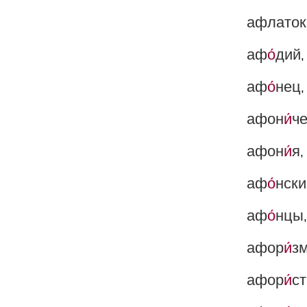
афлаток
аф
о́
дий
,
аф
о́
нец
,
афон
и́
ч
афон
и́
я
,
аф
о́
нски
аф
о́
нцы
афор
и́
з
афор
и́
ст