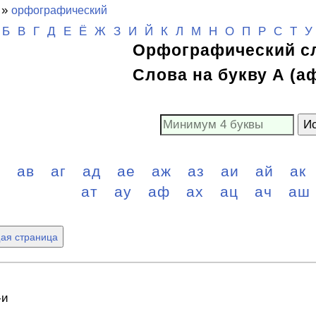
»
орфографический
Б
В
Г
Д
Е
Ё
Ж
З
И
Й
К
Л
М
Н
О
П
Р
С
Т
У
Орфографический с
Слова на букву А (а
Ис
б
ав
аг
ад
ае
аж
аз
аи
ай
ак
ат
ау
аф
ах
ац
ач
аш
ая страница
-и