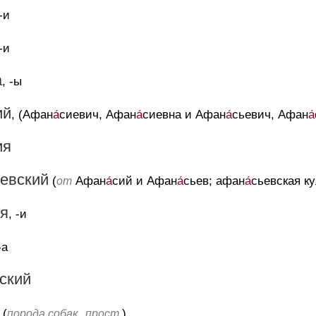
 -и
 -и
а
, -ы
ий
, (Афан
а́
сиевич, Афан
а́
сиевна и Афан
а́
сьевич, Афан
а́
ия
ьевский
(
Афан
а́
сий и Афан
а́
сьев; афан
а́
сьевская ку
от
я
, -и
-а
ский
 (
,
)
порода собак
прост.