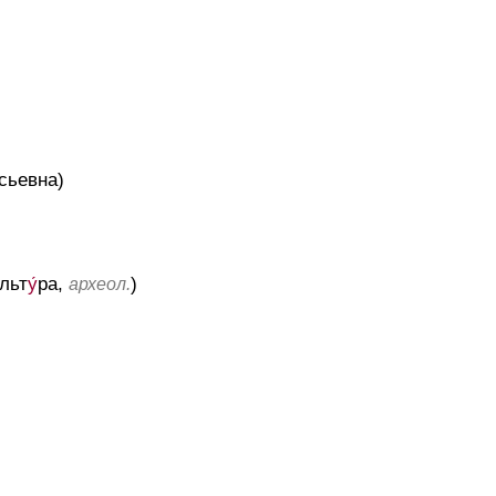
сьевна)
льт
у́
ра,
)
археол.