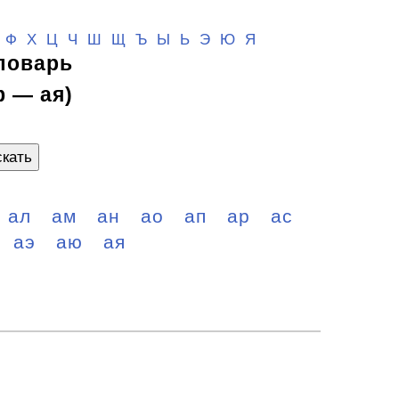
Ф
Х
Ц
Ч
Ш
Щ
Ъ Ы Ь
Э
Ю
Я
ловарь
ф — ая)
кать
ал
ам
ан
ао
ап
ар
ас
аэ
аю
ая