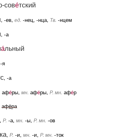
о-сов
е́
тский
ы
, -ев,
-нец, -нца,
-нцем
ед.
Тв.
н
, -а
н
а́
льный
 -я
ус
, -а
аф
е́
ры,
аф
е́
ры,
аф
е́
р
.
мн.
Р. мн.
аф
ё
ра
,
-а,
-ы,
-ов
Р.
мн.
Р. мн.
ка
,
-и,
-и,
-ток
Р.
мн.
Р. мн.