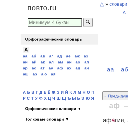
△
»
словари
повто.ru
А
🔍
Орфографический словарь
А
аа
аб
ав
аг
ад
ае
аж
аз
аи
ай
ак
ал
ам
ан
ао
ап
ар
ас
ат
ау
аф
ах
ац
ач
аа
а
аш
аэ
аю
ая
А
Б
В
Г
Д
Е
Ё
Ж
З
И
Й
К
Л
М
Н
О
П
« Предыдущ
Р
С
Т
У
Ф
Х
Ц
Ч
Ш
Щ
Ъ Ы Ь
Э
Ю
Я
аф
Орфоэпические словари ▼
аф
а́
гия
Толковые словари ▼
, 