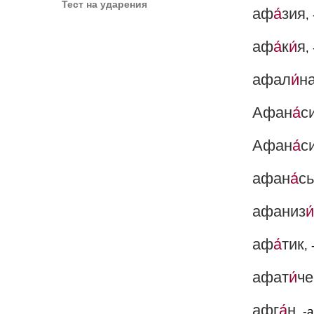
Тест на ударения
аф
а́
зия
,
аф
а́
к
и́
я
,
афал
и́
н
Афан
а́
с
Афан
а́
с
афан
а́
с
афаниз
и́
аф
а́
тик
, 
афат
и́
че
афг
а́
н
, -а