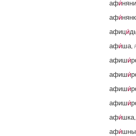
аф
и́
нян
аф
и́
нян
афиц
и́
д
аф
и́
ша
,
афиш
и́
р
афиш
и́
р
афиш
и́
р
афиш
и́
р
аф
и́
шка
аф
и́
шны