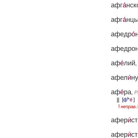
афг
а́
нск
афг
а́
нц
афедр
о́
афедро
аф
е́
лий
,
афел
и́
н
аф
е́
ра
,
Р
ь
||
[ф
е́
]
!
неправ.:
афер
и́
ст
афер
и́
ст