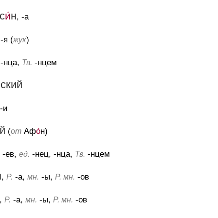
с
и́
н
, -а
 -я (
)
жук
 -нца,
-нцем
Тв.
еский
 -и
й
(
Аф
о́
н)
от
, -ев,
-нец, -нца,
-нцем
ед.
Тв.
м
,
-а,
-ы,
-ов
Р.
мн.
Р. мн.
,
-а,
-ы,
-ов
Р.
мн.
Р. мн.