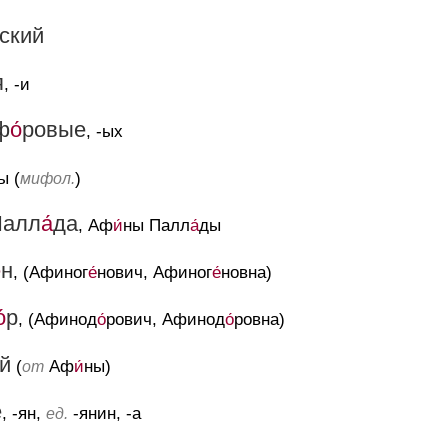
ский
я
, -и
ф
о́
ровые
, -ых
-ы (
)
мифол.
Палл
а́
да
, Аф
и́
ны Палл
а́
ды
́
н
, (Афиног
е́
нович, Афиног
е́
новна)
́
р
, (Афинод
о́
рович, Афинод
о́
ровна)
й
(
Аф
и́
ны)
от
е
, -ян,
-янин, -а
ед.