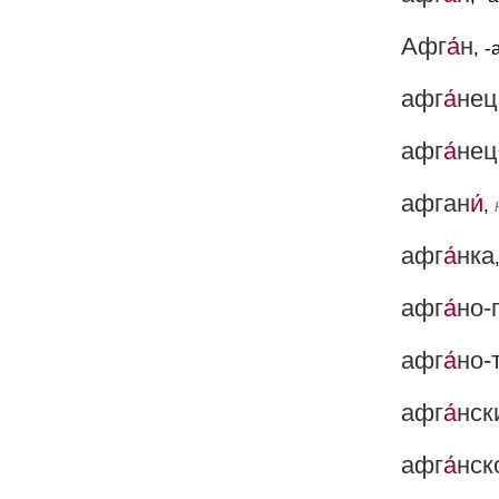
Афг
а́
н
, -
афг
а́
нец
афг
а́
нец
афган
и́
,
афг
а́
нка
афг
а́
но-
афг
а́
но-
афг
а́
нск
афг
а́
нск