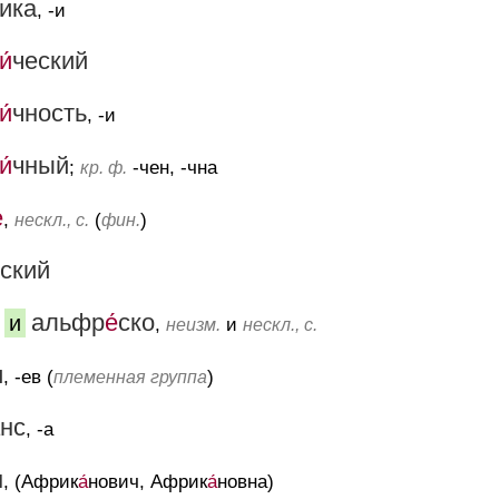
ика
, -и
и́
ческий
и́
чность
, -и
и́
чный
;
-чен, -чна
кр. ф.
́
,
(
)
нескл., с.
фин.
ский
альфр
е́
ско
и
,
и
неизм.
нескл., с.
и
, -ев (
)
племенная группа
нс
, -а
н
, (Африк
а́
нович, Африк
а́
новна)