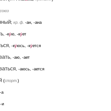
союз
нный
;
-ан, -ана
кр. ф.
ть
, -к
у́
ю, -к
у́
ет
ться
, -к
у́
юсь, -к
у́
ется
вать
, -аю, -ает
ваться
, -аюсь, -ается
й
(
)
спорт.
 -а
 -и