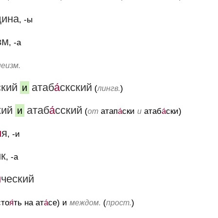
ина
, -ы
зм
, -а
неизм.
ский
атаб
а́
скский
и
(
)
лингв.
кий
атаб
а́
сский
и
(
атап
а́
ски
атаб
а́
ски)
от
и
́
я
, -и
ик
, -а
́
ческий
сто
я́
ть на ат
а́
се) и
(
)
междом.
прост.