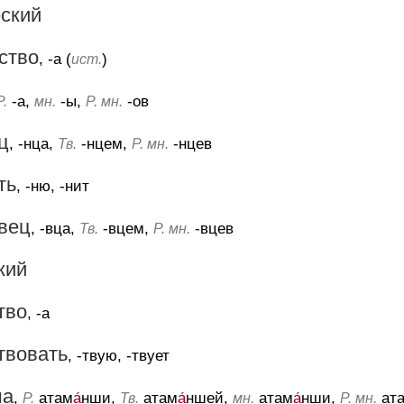
еский
ство
, -а (
)
ист.
-а,
-ы,
-ов
Р.
мн.
Р. мн.
ц
, -нца,
-нцем,
-нцев
Тв.
Р. мн.
ть
, -ню, -нит
вец
, -вца,
-вцем,
-вцев
Тв.
Р. мн.
кий
тво
, -а
твовать
, -твую, -твует
ша
,
атам
а́
нши,
атам
а́
ншей,
атам
а́
нши,
ат
Р.
Тв.
мн.
Р. мн.