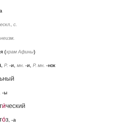
-а
ескл., с.
,
неизм.
-я (
)
храм Афины
а
,
-и,
-и,
-нок
Р.
мн.
Р. мн.
ьный
, -ы
т
и́
ческий
т
о́
з
, -а