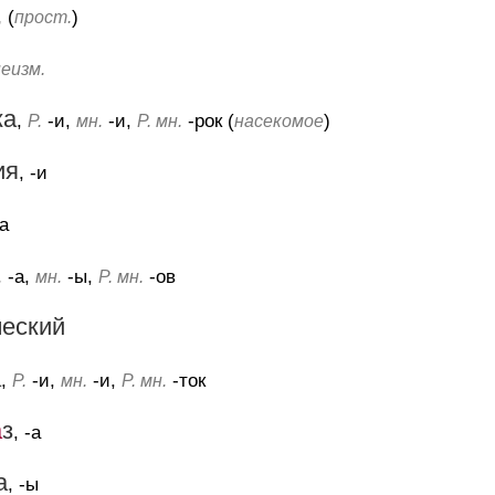
, (
)
прост.
неизм.
ка
,
-и,
-и,
-рок (
)
Р.
мн.
Р. мн.
насекомое
ия
, -и
-а
-а,
-ы,
-ов
.
мн.
Р. мн.
ческий
а
,
-и,
-и,
-ток
Р.
мн.
Р. мн.
́
з
, -а
а
, -ы