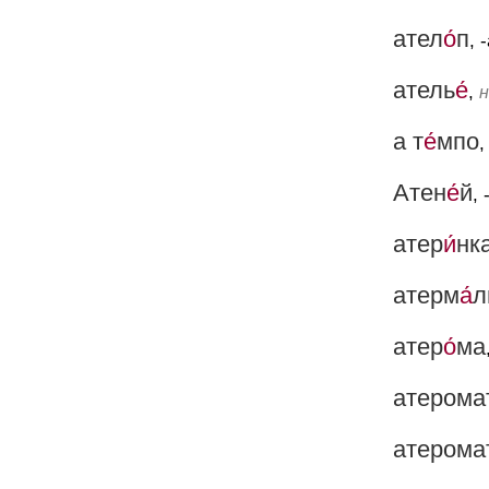
ател
о́
п
, 
атель
е́
,
н
а т
е́
мпо
Атен
е́
й
, 
атер
и́
нк
атерм
а́
л
атер
о́
ма
атерома
атерома