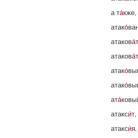
а т
а́
кже
,
атак
о́
ва
атаков
а́
атаков
а́
атак
о́
вы
атак
о́
вы
ат
а́
ковы
атакс
и́
т
,
атакс
и́
я
,