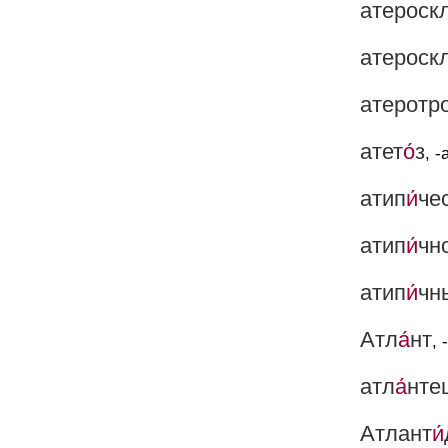
атероск
атероск
атеротр
атет
о́
з
, -
атип
и́
че
атип
и́
чн
атип
и́
чн
Атл
а́
нт
, 
атл
а́
нте
Атлант
и́