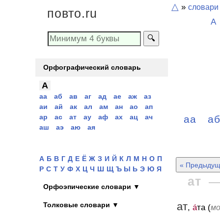
△
»
словари
повто.ru
А
🔍
Орфографический словарь
А
аа
аб
ав
аг
ад
ае
аж
аз
аи
ай
ак
ал
ам
ан
ао
ап
ар
ас
ат
ау
аф
ах
ац
ач
аа
а
аш
аэ
аю
ая
А
Б
В
Г
Д
Е
Ё
Ж
З
И
Й
К
Л
М
Н
О
П
« Предыдущ
Р
С
Т
У
Ф
Х
Ц
Ч
Ш
Щ
Ъ Ы Ь
Э
Ю
Я
ат
Орфоэпические словари ▼
ат
Толковые словари ▼
,
а́
та (
м