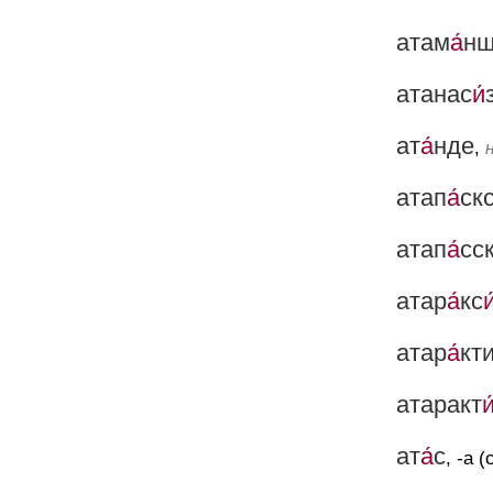
атам
а́
нщ
атанас
и́
ат
а́
нде
,
атап
а́
ск
атап
а́
сс
атар
а́
кс
и
атар
а́
кт
атаракт
и
ат
а́
с
, -а (