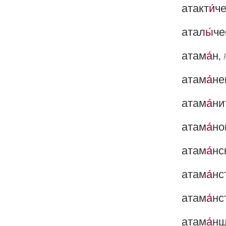
атакт
и́
ч
атал
ы́
че
атам
а́
н
,
атам
а́
не
атам
а́
ни
атам
а́
но
атам
а́
нс
атам
а́
нс
атам
а́
нс
атам
а́
н