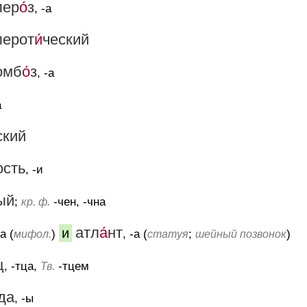
лер
о́
з
, -а
лерот
и́
ческий
омб
о́
з
, -а
а
ский
ость
, -и
ый
;
-чен, -чна
кр. ф.
атл
а́
нт
и
-а (
)
, -а (
;
)
мифол.
статуя
шейный позвонок
ц
, -тца,
-тцем
Тв.
да
, -ы