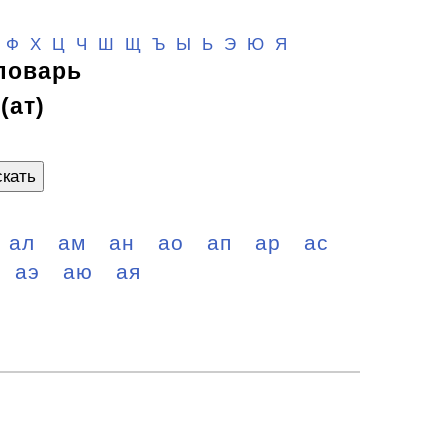
Ф
Х
Ц
Ч
Ш
Щ
Ъ Ы Ь
Э
Ю
Я
ловарь
(ат)
кать
ал
ам
ан
ао
ап
ар
ас
аэ
аю
ая