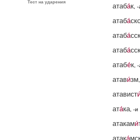
Тест на ударения
атаб
а́
к
, 
атаб
а́
ск
атаб
а́
сс
атаб
а́
сс
атаб
е́
к
, -
атав
и́
зм
атавист
и
ат
а́
ка
, -и
атакам
и́
атак
а́
мс