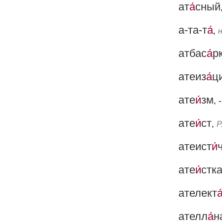
ат
а́
сный
а-та-т
а́
,
атбас
а́
р
атеиз
а́
ц
ате
и́
зм
, 
ате
и́
ст
,
Р
атеист
и́
ате
и́
стк
ателект
а
ателл
а́
н