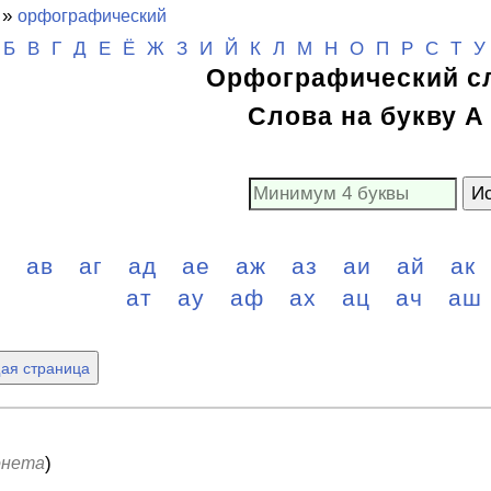
»
орфографический
Б
В
Г
Д
Е
Ё
Ж
З
И
Й
К
Л
М
Н
О
П
Р
С
Т
У
Орфографический с
Слова на букву А 
Ис
б
ав
аг
ад
ае
аж
аз
аи
ай
ак
ат
ау
аф
ах
ац
ач
аш
ая страница
)
онета