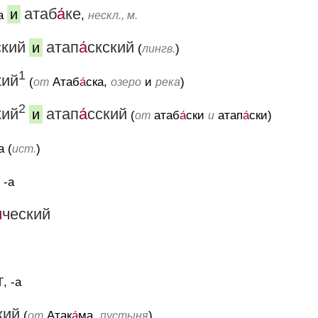
атаб
а́
ке
и
-а
,
нескл., м.
ский
атап
а́
скский
и
(
)
лингв.
1
кий
(
Атаб
а́
ска,
и
)
от
озеро
река
2
кий
атап
а́
сский
и
(
атаб
а́
ски
атап
а́
ски)
от
и
а (
)
ист.
, -а
́
ческий
т
, -а
кий
(
Атак
а́
ма,
)
от
пустыня